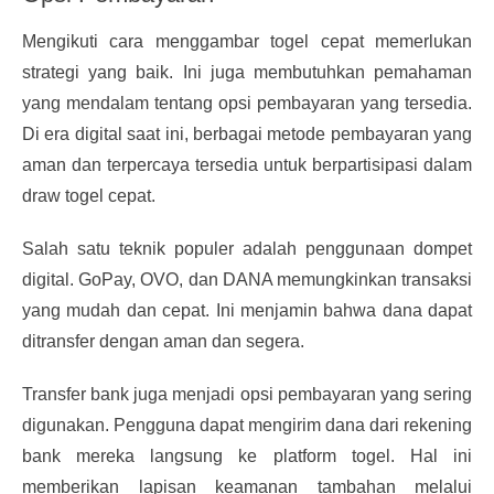
Mengikuti cara menggambar togel cepat memerlukan
strategi yang baik. Ini juga membutuhkan pemahaman
yang mendalam tentang opsi pembayaran yang tersedia.
Di era digital saat ini, berbagai metode pembayaran yang
aman dan terpercaya tersedia untuk berpartisipasi dalam
draw togel cepat.
Salah satu teknik populer adalah penggunaan dompet
digital. GoPay, OVO, dan DANA memungkinkan transaksi
yang mudah dan cepat. Ini menjamin bahwa dana dapat
ditransfer dengan aman dan segera.
Transfer bank juga menjadi opsi pembayaran yang sering
digunakan. Pengguna dapat mengirim dana dari rekening
bank mereka langsung ke platform togel. Hal ini
memberikan lapisan keamanan tambahan melalui