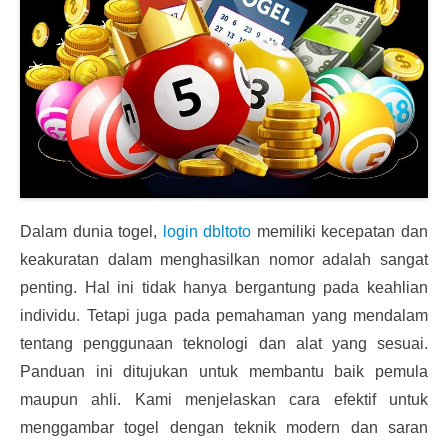
Dalam dunia togel,
login dbltoto
memiliki kecepatan dan
keakuratan dalam menghasilkan nomor adalah sangat
penting. Hal ini tidak hanya bergantung pada keahlian
individu. Tetapi juga pada pemahaman yang mendalam
tentang penggunaan teknologi dan alat yang sesuai.
Panduan ini ditujukan untuk membantu baik pemula
maupun ahli. Kami menjelaskan cara efektif untuk
menggambar togel dengan teknik modern dan saran