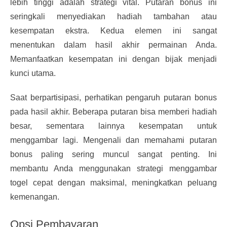
lebih tinggi adalah strategi vital. Putaran bonus ini
seringkali menyediakan hadiah tambahan atau
kesempatan ekstra. Kedua elemen ini sangat
menentukan dalam hasil akhir permainan Anda.
Memanfaatkan kesempatan ini dengan bijak menjadi
kunci utama.
Saat berpartisipasi, perhatikan pengaruh putaran bonus
pada hasil akhir. Beberapa putaran bisa memberi hadiah
besar, sementara lainnya kesempatan untuk
menggambar lagi. Mengenali dan memahami putaran
bonus paling sering muncul sangat penting. Ini
membantu Anda menggunakan strategi menggambar
togel cepat dengan maksimal, meningkatkan peluang
kemenangan.
Opsi Pembayaran