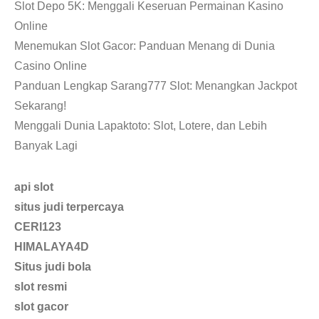
Slot Depo 5K: Menggali Keseruan Permainan Kasino
Online
Menemukan Slot Gacor: Panduan Menang di Dunia
Casino Online
Panduan Lengkap Sarang777 Slot: Menangkan Jackpot
Sekarang!
Menggali Dunia Lapaktoto: Slot, Lotere, dan Lebih
Banyak Lagi
api slot
situs judi terpercaya
CERI123
HIMALAYA4D
Situs judi bola
slot resmi
slot gacor