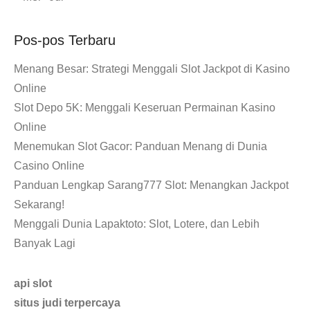
Pos-pos Terbaru
Menang Besar: Strategi Menggali Slot Jackpot di Kasino
Online
Slot Depo 5K: Menggali Keseruan Permainan Kasino
Online
Menemukan Slot Gacor: Panduan Menang di Dunia
Casino Online
Panduan Lengkap Sarang777 Slot: Menangkan Jackpot
Sekarang!
Menggali Dunia Lapaktoto: Slot, Lotere, dan Lebih
Banyak Lagi
api slot
situs judi terpercaya