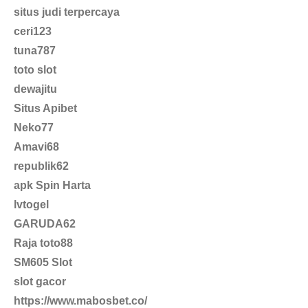
situs judi terpercaya
ceri123
tuna787
toto slot
dewajitu
Situs Apibet
Neko77
Amavi68
republik62
apk Spin Harta
lvtogel
GARUDA62
Raja toto88
SM605 Slot
slot gacor
https://www.mabosbet.co/