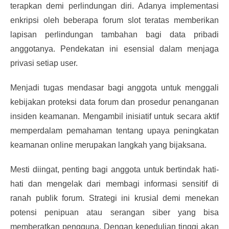
terapkan demi perlindungan diri. Adanya implementasi
enkripsi oleh beberapa forum slot teratas memberikan
lapisan perlindungan tambahan bagi data pribadi
anggotanya. Pendekatan ini esensial dalam menjaga
privasi setiap user.
Menjadi tugas mendasar bagi anggota untuk menggali
kebijakan proteksi data forum dan prosedur penanganan
insiden keamanan. Mengambil inisiatif untuk secara aktif
memperdalam pemahaman tentang upaya peningkatan
keamanan online merupakan langkah yang bijaksana.
Mesti diingat, penting bagi anggota untuk bertindak hati-
hati dan mengelak dari membagi informasi sensitif di
ranah publik forum. Strategi ini krusial demi menekan
potensi penipuan atau serangan siber yang bisa
memberatkan pengguna. Dengan kepedulian tinggi akan