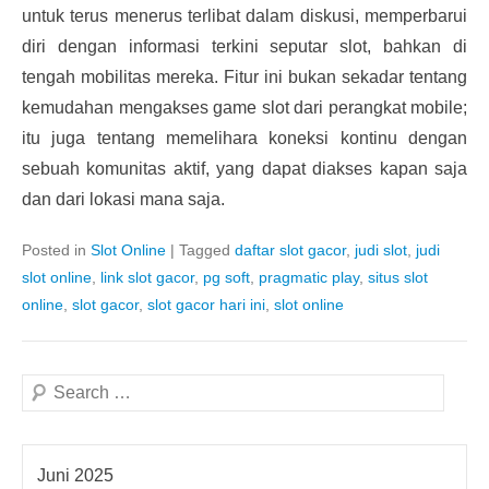
untuk terus menerus terlibat dalam diskusi, memperbarui
diri dengan informasi terkini seputar slot, bahkan di
tengah mobilitas mereka. Fitur ini bukan sekadar tentang
kemudahan mengakses game slot dari perangkat mobile;
itu juga tentang memelihara koneksi kontinu dengan
sebuah komunitas aktif, yang dapat diakses kapan saja
dan dari lokasi mana saja.
Posted in
Slot Online
|
Tagged
daftar slot gacor
,
judi slot
,
judi
slot online
,
link slot gacor
,
pg soft
,
pragmatic play
,
situs slot
online
,
slot gacor
,
slot gacor hari ini
,
slot online
Search
Juni 2025