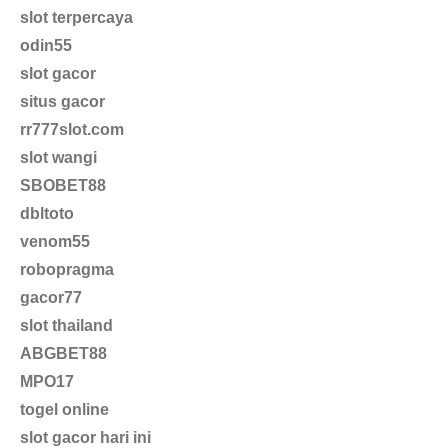
slot terpercaya
odin55
slot gacor
situs gacor
rr777slot.com
slot wangi
SBOBET88
dbltoto
venom55
robopragma
gacor77
slot thailand
ABGBET88
MPO17
togel online
slot gacor hari ini