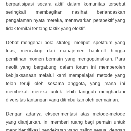
berpartisipasi secara aktif dalam komunitas tersebut
seringkali membagikan nasihat berlandaskan
pengalaman nyata mereka, menawarkan perspektif yang
tidak ternilai tentang taktik yang efektif.
Debat mengenai pola strategi meliputi spektrum yang
luas, mencakup dari manajemen bankroll hingga
pemilihan momen bermain yang mengoptimalkan. Para
neofit yang bergabung dalam forum ini memperoleh
kebijaksanaan melalui kami mempelajari metode yang
telah teruji oleh sesama anggota, yang mana ini
membekali mereka untuk lebih tangguh menghadapi
diversitas tantangan yang ditimbulkan oleh permainan.
Dengan adanya eksperimentasi atas metode-metode
yang dianjurkan, ini memberi ruang bagi pemain untuk
mengidentifikasi pendekatan yang paling sesuai dengan