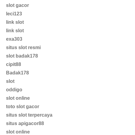
slot gacor
leci123
link slot
link slot
exa303
situs slot resmi
slot badak178
cipit88
Badak178
slot
oddigo
slot online
toto slot gacor
situs slot terpercaya
situs apigacor88
slot online