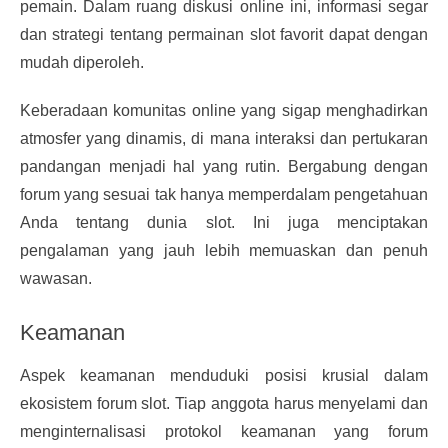
pemain. Dalam ruang diskusi online ini, informasi segar
dan strategi tentang permainan slot favorit dapat dengan
mudah diperoleh.
Keberadaan komunitas online yang sigap menghadirkan
atmosfer yang dinamis, di mana interaksi dan pertukaran
pandangan menjadi hal yang rutin. Bergabung dengan
forum yang sesuai tak hanya memperdalam pengetahuan
Anda tentang dunia slot. Ini juga menciptakan
pengalaman yang jauh lebih memuaskan dan penuh
wawasan.
Keamanan
Aspek keamanan menduduki posisi krusial dalam
ekosistem forum slot. Tiap anggota harus menyelami dan
menginternalisasi protokol keamanan yang forum