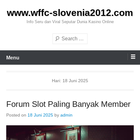
Skip
www.wffc-slovenia2012.com
to
content
Info Seru dan Viral Seputar Dunia Kasino Online
Search
Menu
Hari:
18 Juni 2025
Forum Slot Paling Banyak Member
Posted on
18 Juni 2025
by
admin