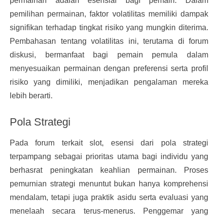
permainan adalah esensial bagi pemain. Dalam
pemilihan permainan, faktor volatilitas memiliki dampak
signifikan terhadap tingkat risiko yang mungkin diterima.
Pembahasan tentang volatilitas ini, terutama di forum
diskusi, bermanfaat bagi pemain pemula dalam
menyesuaikan permainan dengan preferensi serta profil
risiko yang dimiliki, menjadikan pengalaman mereka
lebih berarti.
Pola Strategi
Pada forum terkait slot, esensi dari pola strategi
terpampang sebagai prioritas utama bagi individu yang
berhasrat peningkatan keahlian permainan. Proses
pemurnian strategi menuntut bukan hanya komprehensi
mendalam, tetapi juga praktik asidu serta evaluasi yang
menelaah secara terus-menerus. Penggemar yang