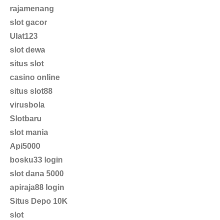
rajamenang
slot gacor
Ulat123
slot dewa
situs slot
casino online
situs slot88
virusbola
Slotbaru
slot mania
Api5000
bosku33 login
slot dana 5000
apiraja88 login
Situs Depo 10K
slot