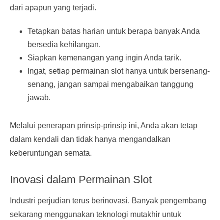
dari apapun yang terjadi.
Tetapkan batas harian untuk berapa banyak Anda
bersedia kehilangan.
Siapkan kemenangan yang ingin Anda tarik.
Ingat, setiap permainan slot hanya untuk bersenang-
senang, jangan sampai mengabaikan tanggung
jawab.
Melalui penerapan prinsip-prinsip ini, Anda akan tetap
dalam kendali dan tidak hanya mengandalkan
keberuntungan semata.
Inovasi dalam Permainan Slot
Industri perjudian terus berinovasi. Banyak pengembang
sekarang menggunakan teknologi mutakhir untuk