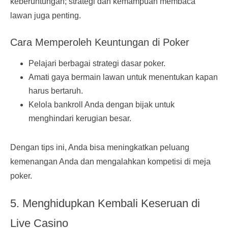
keberuntungan; strategi dan kemampuan membaca
lawan juga penting.
Cara Memperoleh Keuntungan di Poker
Pelajari berbagai strategi dasar poker.
Amati gaya bermain lawan untuk menentukan kapan
harus bertaruh.
Kelola bankroll Anda dengan bijak untuk
menghindari kerugian besar.
Dengan tips ini, Anda bisa meningkatkan peluang
kemenangan Anda dan mengalahkan kompetisi di meja
poker.
5. Menghidupkan Kembali Keseruan di
Live Casino