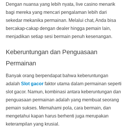
Dengan nuansa yang lebih nyata, live casino menarik
bagi mereka yang mencari pengalaman lebih dari
sekedar mekanika permainan. Melalui chat, Anda bisa
bercakap-cakap dengan dealer hingga pemain lain,
menjadikan setiap sesi bermain penuh kesenangan.
Keberuntungan dan Penguasaan
Permainan
Banyak orang berpendapat bahwa keberuntungan
adalah
Slot gacor
faktor utama dalam permainan seperti
slot gacor. Namun, kombinasi antara keberuntungan dan
penguasaan permainan adalah yang membuat seorang
pemain sukses. Memahami pola, cara bermain, dan
mengetahui kapan harus berhenti juga merupakan
keterampilan yang krusial.