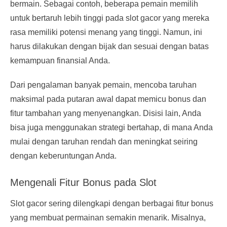
bermain. Sebagai contoh, beberapa pemain memilih
untuk bertaruh lebih tinggi pada slot gacor yang mereka
rasa memiliki potensi menang yang tinggi. Namun, ini
harus dilakukan dengan bijak dan sesuai dengan batas
kemampuan finansial Anda.
Dari pengalaman banyak pemain, mencoba taruhan
maksimal pada putaran awal dapat memicu bonus dan
fitur tambahan yang menyenangkan. Disisi lain, Anda
bisa juga menggunakan strategi bertahap, di mana Anda
mulai dengan taruhan rendah dan meningkat seiring
dengan keberuntungan Anda.
Mengenali Fitur Bonus pada Slot
Slot gacor sering dilengkapi dengan berbagai fitur bonus
yang membuat permainan semakin menarik. Misalnya,