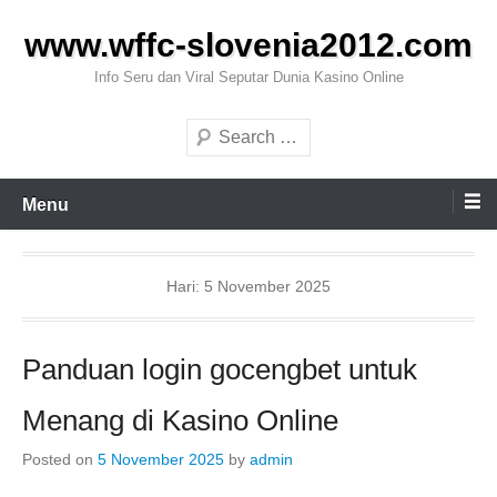
Skip
www.wffc-slovenia2012.com
to
content
Info Seru dan Viral Seputar Dunia Kasino Online
Search
Menu
Hari:
5 November 2025
Panduan login gocengbet untuk
Menang di Kasino Online
Posted on
5 November 2025
by
admin