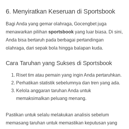
6. Menyiratkan Keseruan di Sportsbook
Bagi Anda yang gemar olahraga, Gocengbet juga
menawarkan pilihan
sportsbook
yang luar biasa. Di sini,
Anda bisa bertaruh pada berbagai pertandingan
olahraga, dari sepak bola hingga balapan kuda.
Cara Taruhan yang Sukses di Sportsbook
Riset tim atau pemain yang ingin Anda pertaruhkan.
Perhatikan statistik sebelumnya dan tren yang ada.
Kelola anggaran taruhan Anda untuk
memaksimalkan peluang menang.
Pastikan untuk selalu melakukan analisis sebelum
memasang taruhan untuk memastikan keputusan yang