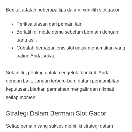
Berikut adalah beberapa tips dalam memilih slot gacor:
Periksa ulasan dari pemain lain.
Berlatih di mode demo sebelum bermain dengan
uang asli.
Cobalah berbagai jenis slot untuk menemukan yang
paling Anda sukai.
Selain itu, penting untuk mengelola bankroll Anda
dengan baik. Jangan terburu-buru dalam pengambilan
keputusan, biarkan permainan mengalir dan nikmati
setiap momen.
Strategi Dalam Bermain Slot Gacor
Setiap pemain yang sukses memiliki strategi dalam