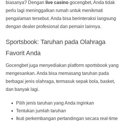
biasanya? Dengan
live casino
gocengbet, Anda tidak
perlu lagi meninggalkan rumah untuk menikmati
pengalaman tersebut. Anda bisa berinteraksi langsung
dengan dealer profesional dan pemain lainnya.
Sportsbook: Taruhan pada Olahraga
Favorit Anda
Gocengbet juga menyediakan platform sportsbook yang
mengesankan. Anda bisa memasang taruhan pada
berbagai jenis olahraga, termasuk sepak bola, basket,
dan banyak lagi.
Pilih jenis taruhan yang Anda inginkan
Tentukan jumlah taruhan
Ikuti perkembangan pertandingan secara real-time