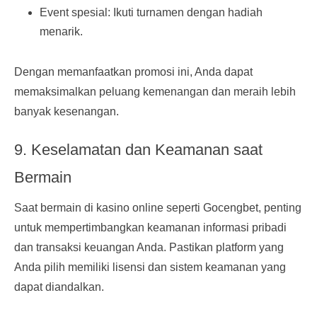
Event spesial: Ikuti turnamen dengan hadiah
menarik.
Dengan memanfaatkan promosi ini, Anda dapat
memaksimalkan peluang kemenangan dan meraih lebih
banyak kesenangan.
9. Keselamatan dan Keamanan saat
Bermain
Saat bermain di kasino online seperti Gocengbet, penting
untuk mempertimbangkan keamanan informasi pribadi
dan transaksi keuangan Anda. Pastikan platform yang
Anda pilih memiliki lisensi dan sistem keamanan yang
dapat diandalkan.