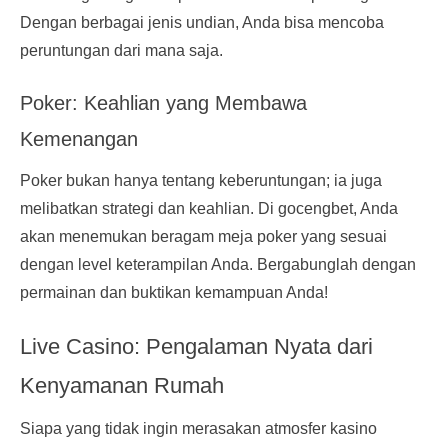
Dengan berbagai jenis undian, Anda bisa mencoba
peruntungan dari mana saja.
Poker: Keahlian yang Membawa
Kemenangan
Poker bukan hanya tentang keberuntungan; ia juga
melibatkan strategi dan keahlian. Di gocengbet, Anda
akan menemukan beragam meja poker yang sesuai
dengan level keterampilan Anda. Bergabunglah dengan
permainan dan buktikan kemampuan Anda!
Live Casino: Pengalaman Nyata dari
Kenyamanan Rumah
Siapa yang tidak ingin merasakan atmosfer kasino