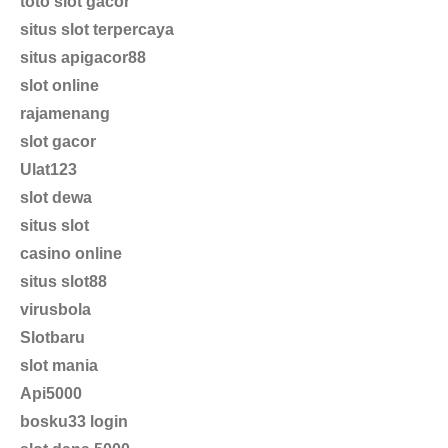
toto slot gacor
situs slot terpercaya
situs apigacor88
slot online
rajamenang
slot gacor
Ulat123
slot dewa
situs slot
casino online
situs slot88
virusbola
Slotbaru
slot mania
Api5000
bosku33 login