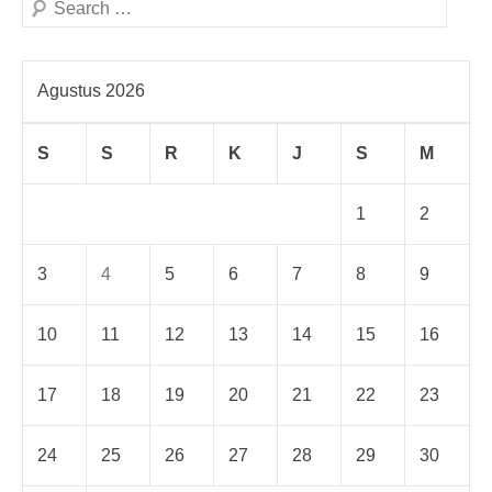
Search
Agustus 2026
S
S
R
K
J
S
M
1
2
3
4
5
6
7
8
9
10
11
12
13
14
15
16
17
18
19
20
21
22
23
24
25
26
27
28
29
30