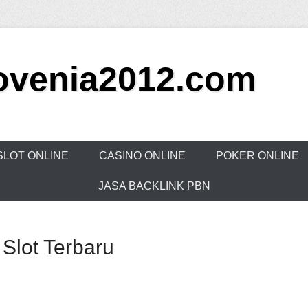
ovenia2012.com
SLOT ONLINE
CASINO ONLINE
POKER ONLINE
JASA BACKLINK PBN
Slot Terbaru