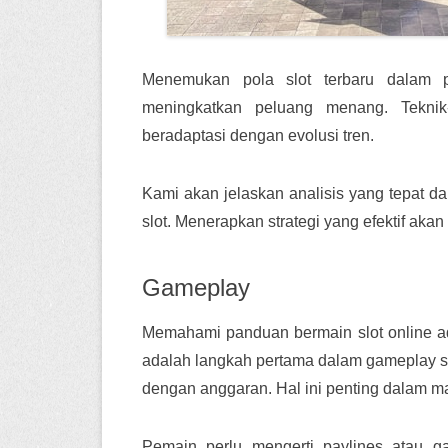
Menemukan pola slot terbaru dalam
meningkatkan peluang menang. Teknik
beradaptasi dengan evolusi tren.
Kami akan jelaskan analisis yang tepat d
slot. Menerapkan strategi yang efektif ak
Gameplay
Memahami panduan bermain slot online ad
adalah langkah pertama dalam gameplay sl
dengan anggaran. Hal ini penting dalam ma
Pemain perlu mengerti paylines atau g