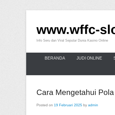
Skip
to
www.wffc-sl
content
Info Seru dan Viral Seputar Dunia Kasino Online
BERANDA
JUDI ONLINE
Cara Mengetahui Pola 
Posted on
19 Februari 2025
by
admin