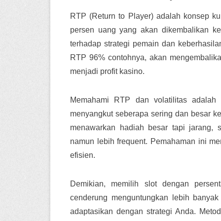
RTP (Return to Player) adalah konsep ku
persen uang yang akan dikembalikan ke
terhadap strategi pemain dan keberhasilan
RTP 96% contohnya, akan mengembalikan
menjadi profit kasino.
Memahami RTP dan volatilitas adalah vi
menyangkut seberapa sering dan besar keme
menawarkan hadiah besar tapi jarang,
namun lebih frequent. Pemahaman ini me
efisien.
Demikian, memilih slot dengan persent
cenderung menguntungkan lebih banyak
adaptasikan dengan strategi Anda. Meto