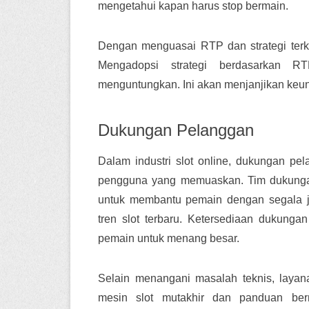
mengetahui kapan harus stop bermain.
Dengan menguasai RTP dan strategi terk
Mengadopsi strategi berdasarkan R
menguntungkan. Ini akan menjanjikan keun
Dukungan Pelanggan
Dalam industri slot online, dukungan pe
pengguna yang memuaskan. Tim dukungan
untuk membantu pemain dengan segala je
tren slot terbaru. Ketersediaan dukun
pemain untuk menang besar.
Selain menangani masalah teknis, layan
mesin slot mutakhir dan panduan ber