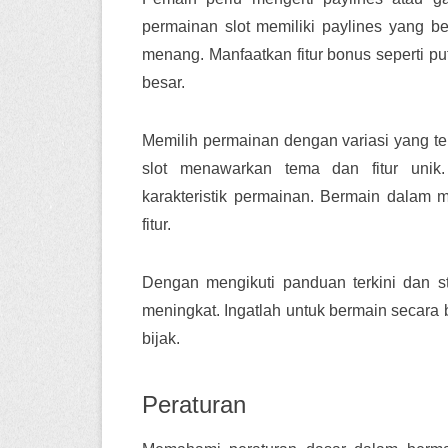
permainan slot memiliki paylines yang b
menang. Manfaatkan fitur bonus seperti put
besar.
Memilih permainan dengan variasi yang te
slot menawarkan tema dan fitur unik.
karakteristik permainan. Bermain dalam
fitur.
Dengan mengikuti panduan terkini dan st
meningkat. Ingatlah untuk bermain secara
bijak.
Peraturan