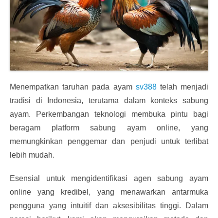
Menempatkan taruhan pada ayam
sv388
telah menjadi
tradisi di Indonesia, terutama dalam konteks sabung
ayam. Perkembangan teknologi membuka pintu bagi
beragam platform sabung ayam online, yang
memungkinkan penggemar dan penjudi untuk terlibat
lebih mudah.
Esensial untuk mengidentifikasi agen sabung ayam
online yang kredibel, yang menawarkan antarmuka
pengguna yang intuitif dan aksesibilitas tinggi. Dalam