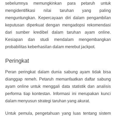
sebelumnya memungkinkan para petaruh untuk
mengidentifikasi nilai taruhan yang paling
menguntungkan. Kepercayaan diri dalam pengambilan
keputusan diperkuat dengan mengadopsi rekomendasi
dari sumber kredibel dalam taruhan ayam online.
Kesiapan dan studi mendalam mengembangkan
probabilitas keberhasilan dalam merebut jackpot.
Peringkat
Peran peringkat dalam dunia sabung ayam tidak bisa
dianggap remeh. Petaruh memanfaatkan daftar sabung
ayam online untuk menggali data statistik dan analisis
performa tiap kontestan. Informasi ini merupakan kunci
dalam menyusun strategi taruhan yang akurat.
Untuk pemula, pengetahuan yang luas tentang sistem