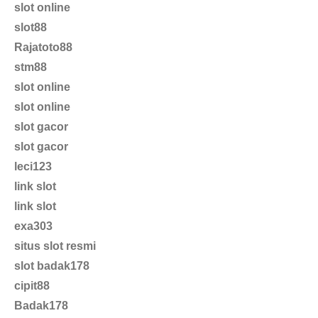
slot online
slot88
Rajatoto88
stm88
slot online
slot online
slot gacor
slot gacor
leci123
link slot
link slot
exa303
situs slot resmi
slot badak178
cipit88
Badak178