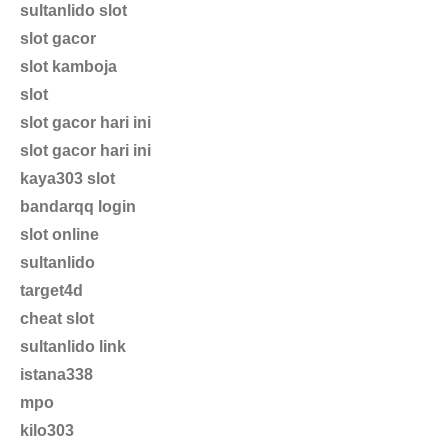
sultanlido slot
slot gacor
slot kamboja
slot
slot gacor hari ini
slot gacor hari ini
kaya303 slot
bandarqq login
slot online
sultanlido
target4d
cheat slot
sultanlido link
istana338
mpo
kilo303