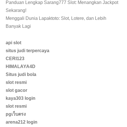
Panduan Lengkap Sarang777 Slot: Menangkan Jackpot
Sekarang!
Menggali Dunia Lapaktoto: Slot, Lotere, dan Lebih
Banyak Lagi
api slot
situs judi terpercaya
CERI123
HIMALAYA4D
Situs judi bola
slot resmi
slot gacor
kaya303 login
slot resmi
pgเว็บตรง
arena212 login