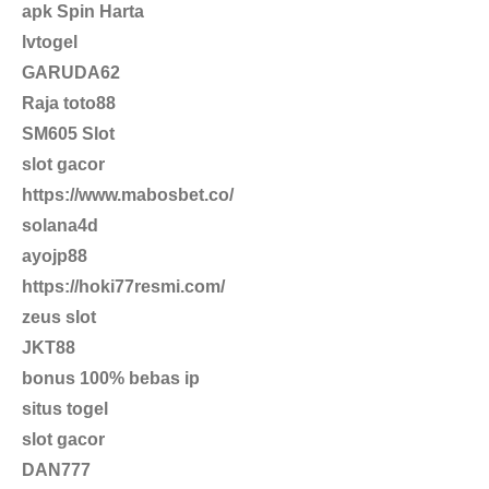
apk Spin Harta
lvtogel
GARUDA62
Raja toto88
SM605 Slot
slot gacor
https://www.mabosbet.co/
solana4d
ayojp88
https://hoki77resmi.com/
zeus slot
JKT88
bonus 100% bebas ip
situs togel
slot gacor
DAN777