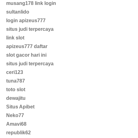
musang178 link login
sultanlido
login apizeus777
situs judi terpercaya
link slot
apizeus777 daftar
slot gacor hari ini
situs judi terpercaya
ceri123
tuna787
toto slot
dewajitu
Situs Apibet
Neko77
Amavi68
republik62