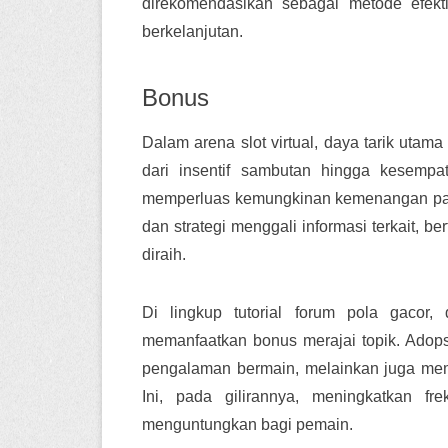
direkomendasikan sebagai metode efe
berkelanjutan.
Bonus
Dalam arena slot virtual, daya tarik utam
dari insentif sambutan hingga kesempat
memperluas kemungkinan kemenangan para
dan strategi menggali informasi terkait, 
diraih.
Di lingkup tutorial forum pola gacor,
memanfaatkan bonus merajai topik. Adops
pengalaman bermain, melainkan juga memb
Ini, pada gilirannya, meningkatkan f
menguntungkan bagi pemain.