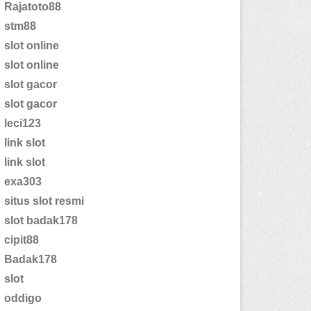
Rajatoto88
stm88
slot online
slot online
slot gacor
slot gacor
leci123
link slot
link slot
exa303
situs slot resmi
slot badak178
cipit88
Badak178
slot
oddigo