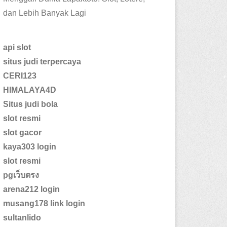
dan Lebih Banyak Lagi
api slot
situs judi terpercaya
CERI123
HIMALAYA4D
Situs judi bola
slot resmi
slot gacor
kaya303 login
slot resmi
pgเว็บตรง
arena212 login
musang178 link login
sultanlido