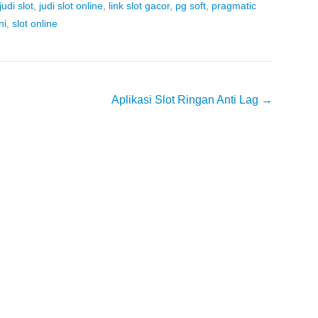
judi slot
,
judi slot online
,
link slot gacor
,
pg soft
,
pragmatic
ni
,
slot online
Aplikasi Slot Ringan Anti Lag
→