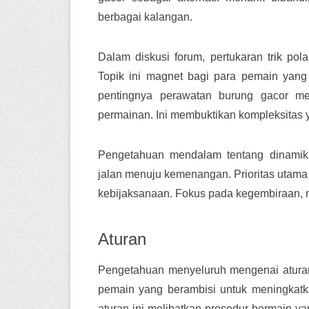
berbagai kalangan.
Dalam diskusi forum, pertukaran trik po
Topik ini magnet bagi para pemain yang 
pentingnya perawatan burung gacor me
permainan. Ini membuktikan kompleksitas 
Pengetahuan mendalam tentang dinamika
jalan menuju kemenangan. Prioritas utam
kebijaksanaan. Fokus pada kegembiraan, n
Aturan
Pengetahuan menyeluruh mengenai aturan
pemain yang berambisi untuk meningkatk
aturan ini melibatkan prosedur bermain yan