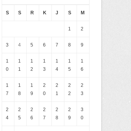
S
S
R
K
J
S
M
1
2
3
4
5
6
7
8
9
1
1
1
1
1
1
1
0
1
2
3
4
5
6
1
1
1
2
2
2
2
7
8
9
0
1
2
3
2
2
2
2
2
2
3
4
5
6
7
8
9
0