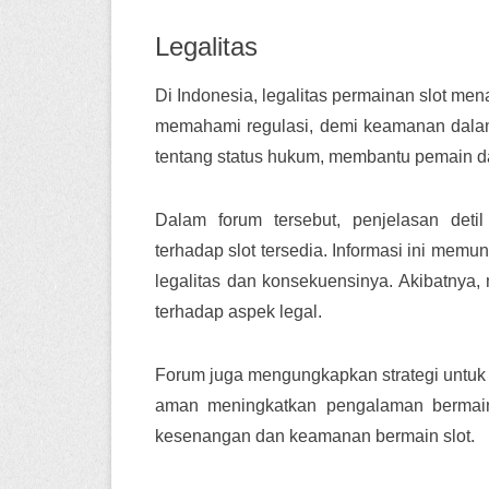
Legalitas
Di Indonesia, legalitas permainan slot men
memahami regulasi, demi keamanan dala
tentang status hukum, membantu pemain d
Dalam forum tersebut, penjelasan det
terhadap slot tersedia. Informasi ini mem
legalitas dan konsekuensinya. Akibatnya
terhadap aspek legal.
Forum juga mengungkapkan strategi untuk 
aman meningkatkan pengalaman bermain
kesenangan dan keamanan bermain slot.