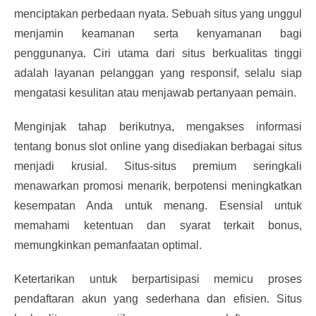
menciptakan perbedaan nyata. Sebuah situs yang unggul
menjamin keamanan serta kenyamanan bagi
penggunanya. Ciri utama dari situs berkualitas tinggi
adalah layanan pelanggan yang responsif, selalu siap
mengatasi kesulitan atau menjawab pertanyaan pemain.
Menginjak tahap berikutnya, mengakses informasi
tentang bonus slot online yang disediakan berbagai situs
menjadi krusial. Situs-situs premium seringkali
menawarkan promosi menarik, berpotensi meningkatkan
kesempatan Anda untuk menang. Esensial untuk
memahami ketentuan dan syarat terkait bonus,
memungkinkan pemanfaatan optimal.
Ketertarikan untuk berpartisipasi memicu proses
pendaftaran akun yang sederhana dan efisien. Situs