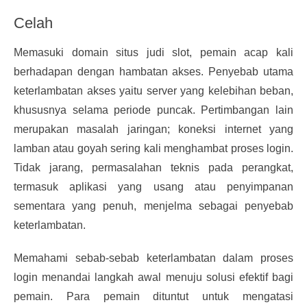
Celah
Memasuki domain situs judi slot, pemain acap kali
berhadapan dengan hambatan akses. Penyebab utama
keterlambatan akses yaitu server yang kelebihan beban,
khususnya selama periode puncak. Pertimbangan lain
merupakan masalah jaringan; koneksi internet yang
lamban atau goyah sering kali menghambat proses login.
Tidak jarang, permasalahan teknis pada perangkat,
termasuk aplikasi yang usang atau penyimpanan
sementara yang penuh, menjelma sebagai penyebab
keterlambatan.
Memahami sebab-sebab keterlambatan dalam proses
login menandai langkah awal menuju solusi efektif bagi
pemain. Para pemain dituntut untuk mengatasi