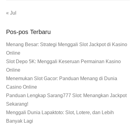
« Jul
Pos-pos Terbaru
Menang Besar: Strategi Menggali Slot Jackpot di Kasino
Online
Slot Depo 5K: Menggali Keseruan Permainan Kasino
Online
Menemukan Slot Gacor: Panduan Menang di Dunia
Casino Online
Panduan Lengkap Sarang777 Slot: Menangkan Jackpot
Sekarang!
Menggali Dunia Lapaktoto: Slot, Lotere, dan Lebih
Banyak Lagi