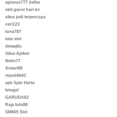
apizeus777 daftar
slot gacor hari ini
situs judi terpercaya
ceri123
tuna787
toto slot
dewajitu
Situs Apibet
Neko77
Amavi68
republik62
apk Spin Harta
lvtogel
GARUDA62
Raja toto88
SM605 Slot