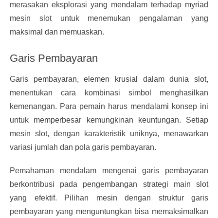
merasakan eksplorasi yang mendalam terhadap myriad
mesin slot untuk menemukan pengalaman yang
maksimal dan memuaskan.
Garis Pembayaran
Garis pembayaran, elemen krusial dalam dunia slot,
menentukan cara kombinasi simbol menghasilkan
kemenangan. Para pemain harus mendalami konsep ini
untuk memperbesar kemungkinan keuntungan. Setiap
mesin slot, dengan karakteristik uniknya, menawarkan
variasi jumlah dan pola garis pembayaran.
Pemahaman mendalam mengenai garis pembayaran
berkontribusi pada pengembangan strategi main slot
yang efektif. Pilihan mesin dengan struktur garis
pembayaran yang menguntungkan bisa memaksimalkan