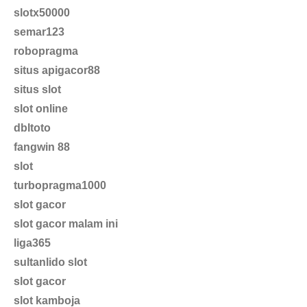
slotx50000
semar123
robopragma
situs apigacor88
situs slot
slot online
dbltoto
fangwin 88
slot
turbopragma1000
slot gacor
slot gacor malam ini
liga365
sultanlido slot
slot gacor
slot kamboja