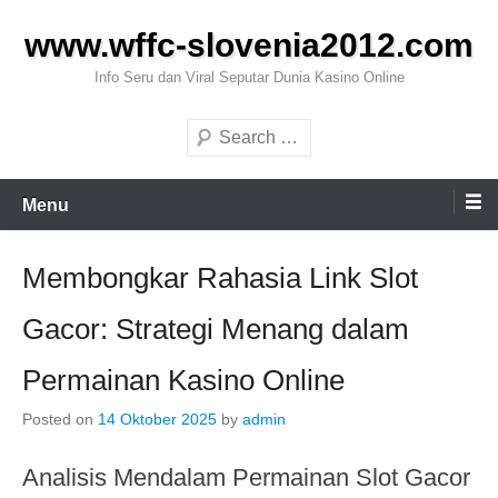
Skip
www.wffc-slovenia2012.com
to
content
Info Seru dan Viral Seputar Dunia Kasino Online
Search
Menu
Membongkar Rahasia Link Slot
Gacor: Strategi Menang dalam
Permainan Kasino Online
Posted on
14 Oktober 2025
by
admin
Analisis Mendalam Permainan Slot Gacor