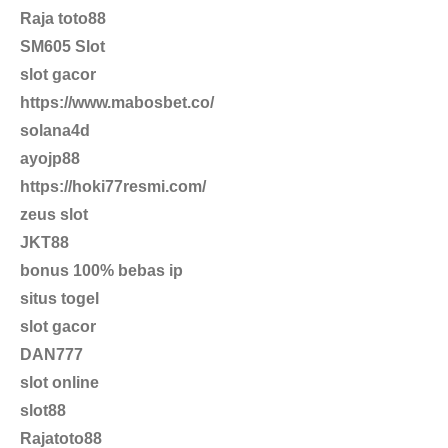
Raja toto88
SM605 Slot
slot gacor
https://www.mabosbet.co/
solana4d
ayojp88
https://hoki77resmi.com/
zeus slot
JKT88
bonus 100% bebas ip
situs togel
slot gacor
DAN777
slot online
slot88
Rajatoto88