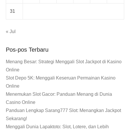
31
« Jul
Pos-pos Terbaru
Menang Besar: Strategi Menggali Slot Jackpot di Kasino
Online
Slot Depo 5K: Menggali Keseruan Permainan Kasino
Online
Menemukan Slot Gacor: Panduan Menang di Dunia
Casino Online
Panduan Lengkap Sarang777 Slot: Menangkan Jackpot
Sekarang!
Menggali Dunia Lapaktoto: Slot, Lotere, dan Lebih