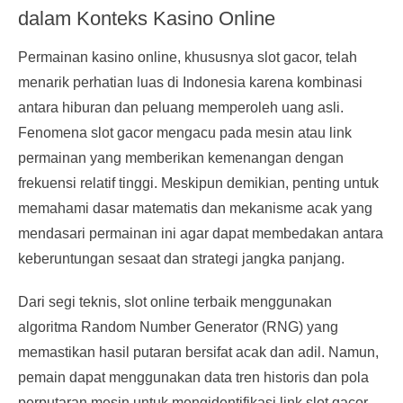
dalam Konteks Kasino Online
Permainan kasino online, khususnya slot gacor, telah
menarik perhatian luas di Indonesia karena kombinasi
antara hiburan dan peluang memperoleh uang asli.
Fenomena slot gacor mengacu pada mesin atau link
permainan yang memberikan kemenangan dengan
frekuensi relatif tinggi. Meskipun demikian, penting untuk
memahami dasar matematis dan mekanisme acak yang
mendasari permainan ini agar dapat membedakan antara
keberuntungan sesaat dan strategi jangka panjang.
Dari segi teknis, slot online terbaik menggunakan
algoritma Random Number Generator (RNG) yang
memastikan hasil putaran bersifat acak dan adil. Namun,
pemain dapat menggunakan data tren historis dan pola
perputaran mesin untuk mengidentifikasi link slot gacor