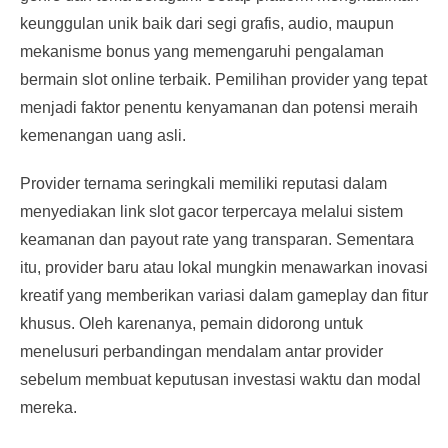
keunggulan unik baik dari segi grafis, audio, maupun
mekanisme bonus yang memengaruhi pengalaman
bermain slot online terbaik. Pemilihan provider yang tepat
menjadi faktor penentu kenyamanan dan potensi meraih
kemenangan uang asli.
Provider ternama seringkali memiliki reputasi dalam
menyediakan link slot gacor terpercaya melalui sistem
keamanan dan payout rate yang transparan. Sementara
itu, provider baru atau lokal mungkin menawarkan inovasi
kreatif yang memberikan variasi dalam gameplay dan fitur
khusus. Oleh karenanya, pemain didorong untuk
menelusuri perbandingan mendalam antar provider
sebelum membuat keputusan investasi waktu dan modal
mereka.