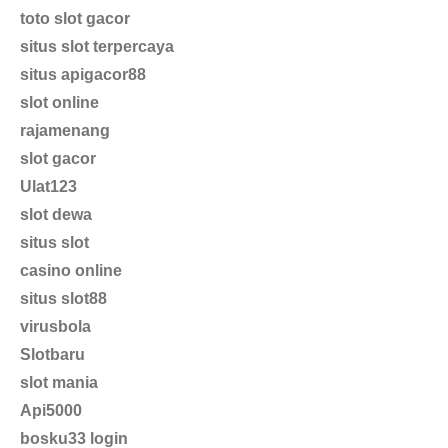
toto slot gacor
situs slot terpercaya
situs apigacor88
slot online
rajamenang
slot gacor
Ulat123
slot dewa
situs slot
casino online
situs slot88
virusbola
Slotbaru
slot mania
Api5000
bosku33 login