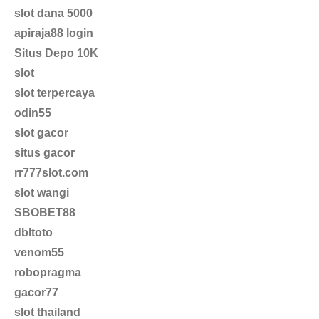
slot dana 5000
apiraja88 login
Situs Depo 10K
slot
slot terpercaya
odin55
slot gacor
situs gacor
rr777slot.com
slot wangi
SBOBET88
dbltoto
venom55
robopragma
gacor77
slot thailand