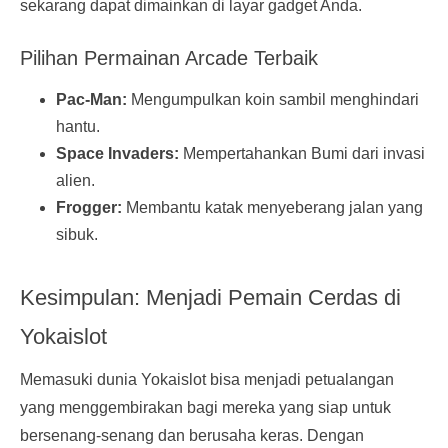
sekarang dapat dimainkan di layar gadget Anda.
Pilihan Permainan Arcade Terbaik
Pac-Man:
Mengumpulkan koin sambil menghindari
hantu.
Space Invaders:
Mempertahankan Bumi dari invasi
alien.
Frogger:
Membantu katak menyeberang jalan yang
sibuk.
Kesimpulan: Menjadi Pemain Cerdas di
Yokaislot
Memasuki dunia Yokaislot bisa menjadi petualangan
yang menggembirakan bagi mereka yang siap untuk
bersenang-senang dan berusaha keras. Dengan