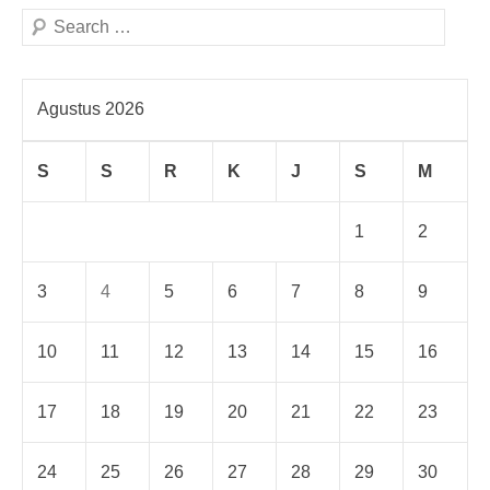
Search
Agustus 2026
S
S
R
K
J
S
M
1
2
3
4
5
6
7
8
9
10
11
12
13
14
15
16
17
18
19
20
21
22
23
24
25
26
27
28
29
30