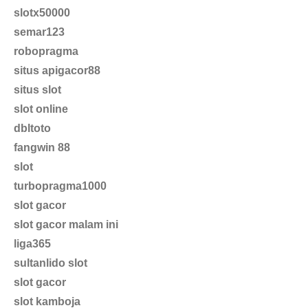
slotx50000
semar123
robopragma
situs apigacor88
situs slot
slot online
dbltoto
fangwin 88
slot
turbopragma1000
slot gacor
slot gacor malam ini
liga365
sultanlido slot
slot gacor
slot kamboja