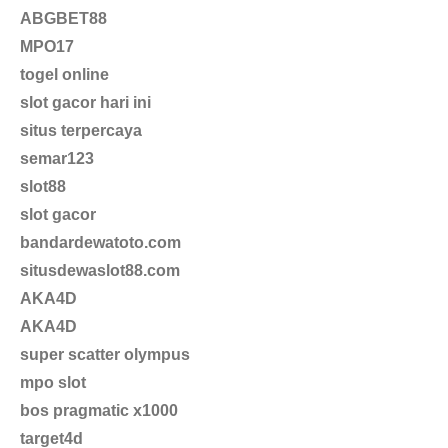
ABGBET88
MPO17
togel online
slot gacor hari ini
situs terpercaya
semar123
slot88
slot gacor
bandardewatoto.com
situsdewaslot88.com
AKA4D
AKA4D
super scatter olympus
mpo slot
bos pragmatic x1000
target4d