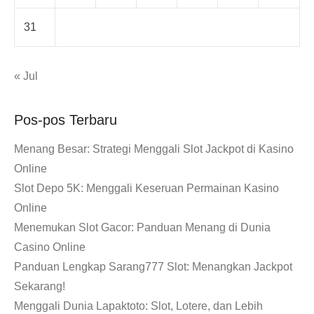
31
« Jul
Pos-pos Terbaru
Menang Besar: Strategi Menggali Slot Jackpot di Kasino
Online
Slot Depo 5K: Menggali Keseruan Permainan Kasino
Online
Menemukan Slot Gacor: Panduan Menang di Dunia
Casino Online
Panduan Lengkap Sarang777 Slot: Menangkan Jackpot
Sekarang!
Menggali Dunia Lapaktoto: Slot, Lotere, dan Lebih