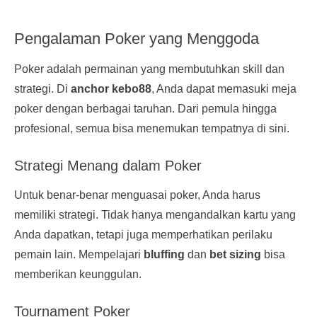
Pengalaman Poker yang Menggoda
Poker adalah permainan yang membutuhkan skill dan
strategi. Di
anchor kebo88
, Anda dapat memasuki meja
poker dengan berbagai taruhan. Dari pemula hingga
profesional, semua bisa menemukan tempatnya di sini.
Strategi Menang dalam Poker
Untuk benar-benar menguasai poker, Anda harus
memiliki strategi. Tidak hanya mengandalkan kartu yang
Anda dapatkan, tetapi juga memperhatikan perilaku
pemain lain. Mempelajari
bluffing
dan
bet sizing
bisa
memberikan keunggulan.
Tournament Poker