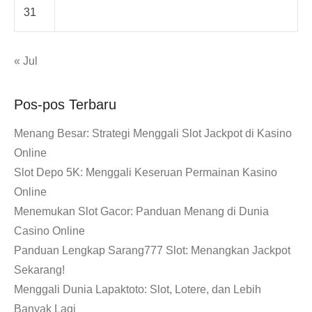
31
« Jul
Pos-pos Terbaru
Menang Besar: Strategi Menggali Slot Jackpot di Kasino
Online
Slot Depo 5K: Menggali Keseruan Permainan Kasino
Online
Menemukan Slot Gacor: Panduan Menang di Dunia
Casino Online
Panduan Lengkap Sarang777 Slot: Menangkan Jackpot
Sekarang!
Menggali Dunia Lapaktoto: Slot, Lotere, dan Lebih
Banyak Lagi