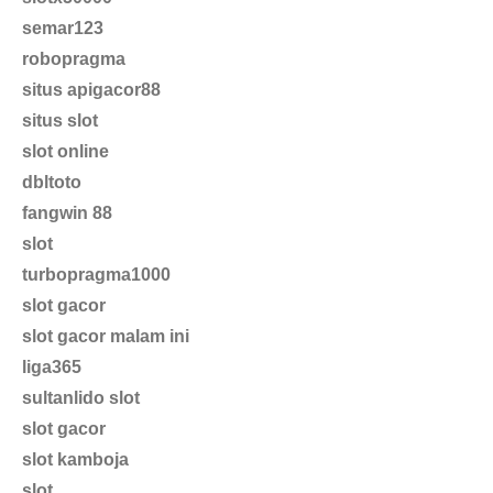
semar123
robopragma
situs apigacor88
situs slot
slot online
dbltoto
fangwin 88
slot
turbopragma1000
slot gacor
slot gacor malam ini
liga365
sultanlido slot
slot gacor
slot kamboja
slot