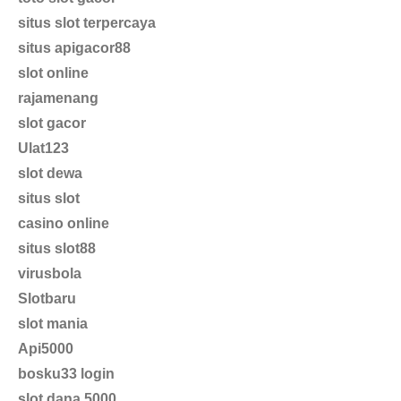
situs slot terpercaya
situs apigacor88
slot online
rajamenang
slot gacor
Ulat123
slot dewa
situs slot
casino online
situs slot88
virusbola
Slotbaru
slot mania
Api5000
bosku33 login
slot dana 5000