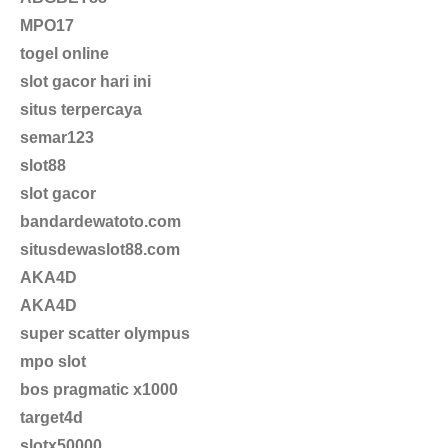
MPO17
togel online
slot gacor hari ini
situs terpercaya
semar123
slot88
slot gacor
bandardewatoto.com
situsdewaslot88.com
AKA4D
AKA4D
super scatter olympus
mpo slot
bos pragmatic x1000
target4d
slotx50000