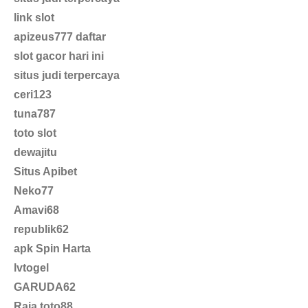
link slot
apizeus777 daftar
slot gacor hari ini
situs judi terpercaya
ceri123
tuna787
toto slot
dewajitu
Situs Apibet
Neko77
Amavi68
republik62
apk Spin Harta
lvtogel
GARUDA62
Raja toto88