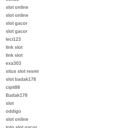
slot online
slot online
slot gacor
slot gacor
leci123
link slot
link slot
exa303
situs slot resmi
slot badak178
cipit88
Badak178
slot
oddigo
slot online
toto slot gacor