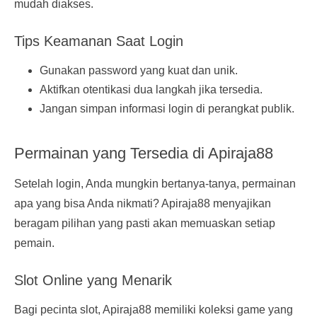
mudah diakses.
Tips Keamanan Saat Login
Gunakan password yang kuat dan unik.
Aktifkan otentikasi dua langkah jika tersedia.
Jangan simpan informasi login di perangkat publik.
Permainan yang Tersedia di Apiraja88
Setelah login, Anda mungkin bertanya-tanya, permainan
apa yang bisa Anda nikmati? Apiraja88 menyajikan
beragam pilihan yang pasti akan memuaskan setiap
pemain.
Slot Online yang Menarik
Bagi pecinta slot, Apiraja88 memiliki koleksi game yang