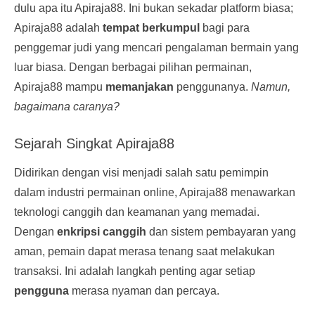
dulu apa itu Apiraja88. Ini bukan sekadar platform biasa;
Apiraja88 adalah
tempat berkumpul
bagi para
penggemar judi yang mencari pengalaman bermain yang
luar biasa. Dengan berbagai pilihan permainan,
Apiraja88 mampu
memanjakan
penggunanya.
Namun,
bagaimana caranya?
Sejarah Singkat Apiraja88
Didirikan dengan visi menjadi salah satu pemimpin
dalam industri permainan online, Apiraja88 menawarkan
teknologi canggih dan keamanan yang memadai.
Dengan
enkripsi canggih
dan sistem pembayaran yang
aman, pemain dapat merasa tenang saat melakukan
transaksi. Ini adalah langkah penting agar setiap
pengguna
merasa nyaman dan percaya.