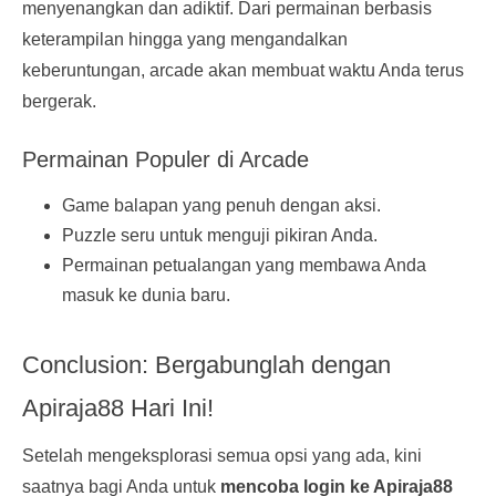
menyenangkan dan adiktif. Dari permainan berbasis
keterampilan hingga yang mengandalkan
keberuntungan, arcade akan membuat waktu Anda terus
bergerak.
Permainan Populer di Arcade
Game balapan yang penuh dengan aksi.
Puzzle seru untuk menguji pikiran Anda.
Permainan petualangan yang membawa Anda
masuk ke dunia baru.
Conclusion: Bergabunglah dengan
Apiraja88 Hari Ini!
Setelah mengeksplorasi semua opsi yang ada, kini
saatnya bagi Anda untuk
mencoba login ke Apiraja88