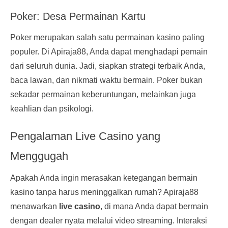
Poker: Desa Permainan Kartu
Poker merupakan salah satu permainan kasino paling
populer. Di Apiraja88, Anda dapat menghadapi pemain
dari seluruh dunia. Jadi, siapkan strategi terbaik Anda,
baca lawan, dan nikmati waktu bermain. Poker bukan
sekadar permainan keberuntungan, melainkan juga
keahlian dan psikologi.
Pengalaman Live Casino yang
Menggugah
Apakah Anda ingin merasakan ketegangan bermain
kasino tanpa harus meninggalkan rumah? Apiraja88
menawarkan
live casino
, di mana Anda dapat bermain
dengan dealer nyata melalui video streaming. Interaksi