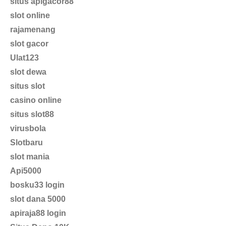
situs apigacor88
slot online
rajamenang
slot gacor
Ulat123
slot dewa
situs slot
casino online
situs slot88
virusbola
Slotbaru
slot mania
Api5000
bosku33 login
slot dana 5000
apiraja88 login