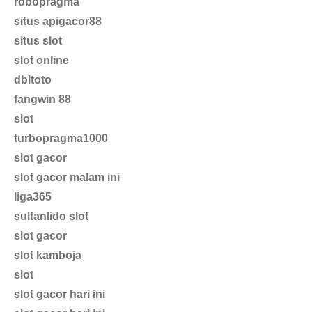
robopragma
situs apigacor88
situs slot
slot online
dbltoto
fangwin 88
slot
turbopragma1000
slot gacor
slot gacor malam ini
liga365
sultanlido slot
slot gacor
slot kamboja
slot
slot gacor hari ini