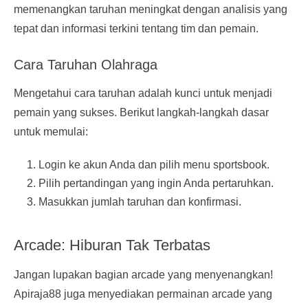
memenangkan taruhan meningkat dengan analisis yang
tepat dan informasi terkini tentang tim dan pemain.
Cara Taruhan Olahraga
Mengetahui cara taruhan adalah kunci untuk menjadi
pemain yang sukses. Berikut langkah-langkah dasar
untuk memulai:
Login ke akun Anda dan pilih menu sportsbook.
Pilih pertandingan yang ingin Anda pertaruhkan.
Masukkan jumlah taruhan dan konfirmasi.
Arcade: Hiburan Tak Terbatas
Jangan lupakan bagian arcade yang menyenangkan!
Apiraja88 juga menyediakan permainan arcade yang