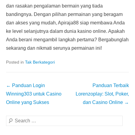
dan rasakan pengalaman bermain yang tiada
bandingnya. Dengan pilihan permainan yang beragam
dan akses yang mudah, Apiraja88 siap membawa Anda
ke level selanjutnya dalam dunia kasino online. Apakah
Anda berani mengambil langkah pertama? Bergabunglah
sekarang dan nikmati serunya permainan ini!
Posted in
Tak Berkategori
Post
←
Panduan Login
Panduan Terbaik
navigation
Winning303 untuk Casino
Lorenzoplay: Slot, Poker,
Online yang Sukses
dan Casino Online
→
Search