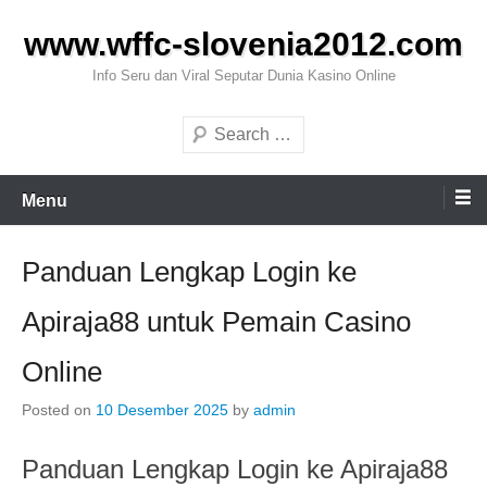
Skip
www.wffc-slovenia2012.com
to
content
Info Seru dan Viral Seputar Dunia Kasino Online
Search
Menu
Panduan Lengkap Login ke
Apiraja88 untuk Pemain Casino
Online
Posted on
10 Desember 2025
by
admin
Panduan Lengkap Login ke Apiraja88