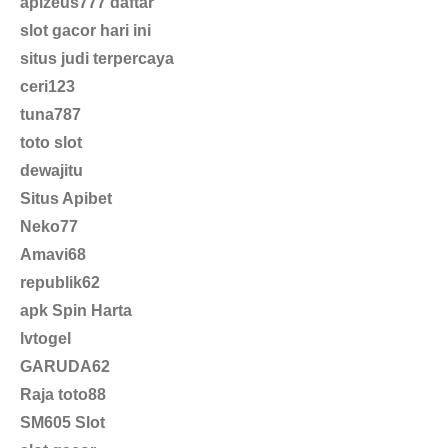
apizeus777 daftar
slot gacor hari ini
situs judi terpercaya
ceri123
tuna787
toto slot
dewajitu
Situs Apibet
Neko77
Amavi68
republik62
apk Spin Harta
lvtogel
GARUDA62
Raja toto88
SM605 Slot