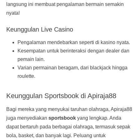
langsung ini membuat pengalaman bermain semakin
nyata!
Keunggulan Live Casino
Pengalaman mendebarkan seperti di kasino nyata.
Kesempatan untuk berinteraksi dengan dealer dan
pemain lain.
Varian permainan beragam, dari blackjack hingga
roulette.
Keunggulan Sportsbook di Apiraja88
Bagi mereka yang menyukai taruhan olahraga, Apiraja88
juga menyediakan
sportsbook
yang lengkap. Anda
dapat bertaruh pada berbagai olahraga, termasuk sepak
bola, basket, dan banyak lagi. Peluang untuk