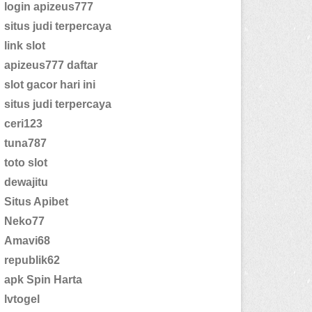
login apizeus777
situs judi terpercaya
link slot
apizeus777 daftar
slot gacor hari ini
situs judi terpercaya
ceri123
tuna787
toto slot
dewajitu
Situs Apibet
Neko77
Amavi68
republik62
apk Spin Harta
lvtogel