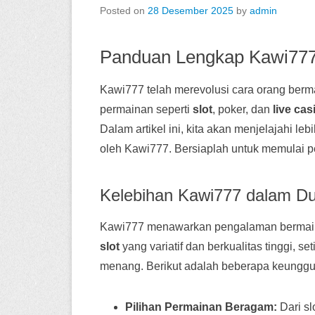
Posted on
28 Desember 2025
by
admin
Panduan Lengkap Kawi777 
Kawi777 telah merevolusi cara orang berm
permainan seperti
slot
, poker, dan
live cas
Dalam artikel ini, kita akan menjelajahi 
oleh Kawi777. Bersiaplah untuk memulai pe
Kelebihan Kawi777 dalam Du
Kawi777 menawarkan pengalaman bermain 
slot
yang variatif dan berkualitas tinggi, 
menang. Berikut adalah beberapa keunggu
Pilihan Permainan Beragam:
Dari sl