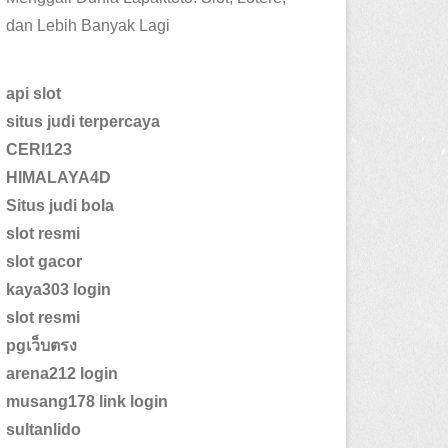
dan Lebih Banyak Lagi
api slot
situs judi terpercaya
CERI123
HIMALAYA4D
Situs judi bola
slot resmi
slot gacor
kaya303 login
slot resmi
pgเว็บตรง
arena212 login
musang178 link login
sultanlido