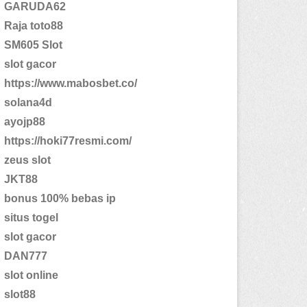
GARUDA62
Raja toto88
SM605 Slot
slot gacor
https://www.mabosbet.co/
solana4d
ayojp88
https://hoki77resmi.com/
zeus slot
JKT88
bonus 100% bebas ip
situs togel
slot gacor
DAN777
slot online
slot88