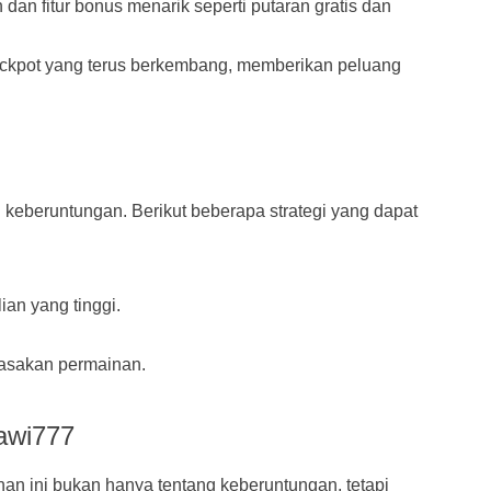
dan fitur bonus menarik seperti putaran gratis dan
ackpot yang terus berkembang, memberikan peluang
 keberuntungan. Berikut beberapa strategi yang dapat
ian yang tinggi.
rasakan permainan.
awi777
an ini bukan hanya tentang keberuntungan, tetapi