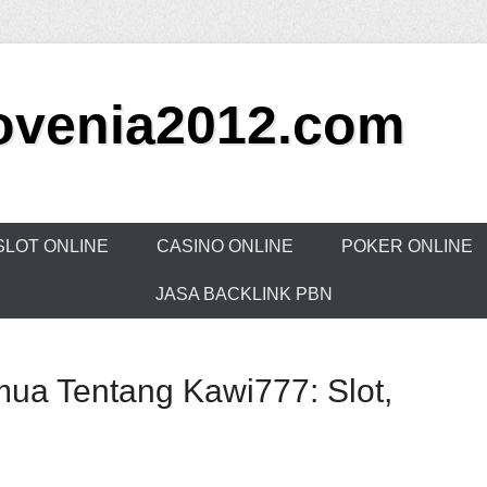
ovenia2012.com
SLOT ONLINE
CASINO ONLINE
POKER ONLINE
JASA BACKLINK PBN
a Tentang Kawi777: Slot,