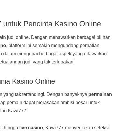
untuk Pencinta Kasino Online
ain judi online. Dengan menawarkan berbagai pilihan
ino
, platform ini semakin mengundang perhatian.
lebih dalam mengenai berbagai aspek yang ditawarkan
tualangan judi yang tak terlupakan!
nia Kasino Online
yang tak tertandingi. Dengan banyaknya
permainan
setiap pemain dapat merasakan ambisi besar untuk
lan Kawi777:
ot hingga
live casino
, Kawi777 menyediakan seleksi