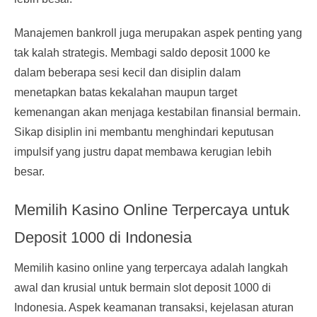
Manajemen bankroll juga merupakan aspek penting yang
tak kalah strategis. Membagi saldo deposit 1000 ke
dalam beberapa sesi kecil dan disiplin dalam
menetapkan batas kekalahan maupun target
kemenangan akan menjaga kestabilan finansial bermain.
Sikap disiplin ini membantu menghindari keputusan
impulsif yang justru dapat membawa kerugian lebih
besar.
Memilih Kasino Online Terpercaya untuk
Deposit 1000 di Indonesia
Memilih kasino online yang terpercaya adalah langkah
awal dan krusial untuk bermain slot deposit 1000 di
Indonesia. Aspek keamanan transaksi, kejelasan aturan