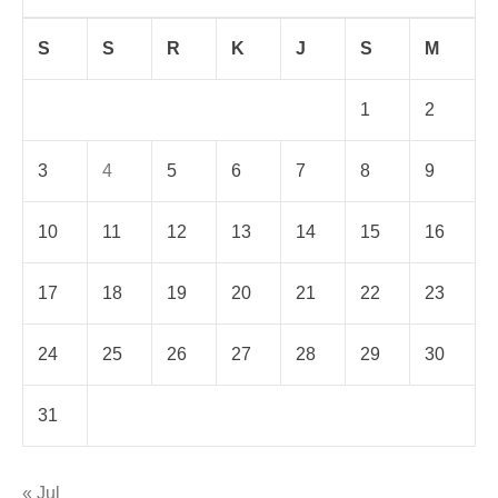
S
S
R
K
J
S
M
1
2
3
4
5
6
7
8
9
10
11
12
13
14
15
16
17
18
19
20
21
22
23
24
25
26
27
28
29
30
31
« Jul