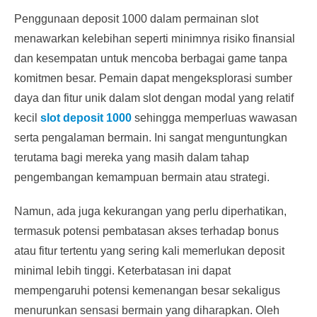
Penggunaan deposit 1000 dalam permainan slot
menawarkan kelebihan seperti minimnya risiko finansial
dan kesempatan untuk mencoba berbagai game tanpa
komitmen besar. Pemain dapat mengeksplorasi sumber
daya dan fitur unik dalam slot dengan modal yang relatif
kecil
slot deposit 1000
sehingga memperluas wawasan
serta pengalaman bermain. Ini sangat menguntungkan
terutama bagi mereka yang masih dalam tahap
pengembangan kemampuan bermain atau strategi.
Namun, ada juga kekurangan yang perlu diperhatikan,
termasuk potensi pembatasan akses terhadap bonus
atau fitur tertentu yang sering kali memerlukan deposit
minimal lebih tinggi. Keterbatasan ini dapat
mempengaruhi potensi kemenangan besar sekaligus
menurunkan sensasi bermain yang diharapkan. Oleh