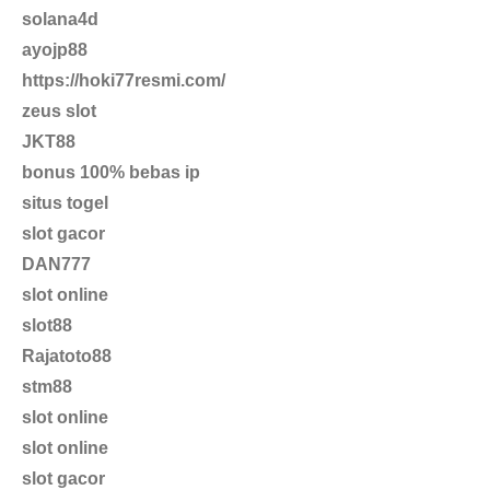
solana4d
ayojp88
https://hoki77resmi.com/
zeus slot
JKT88
bonus 100% bebas ip
situs togel
slot gacor
DAN777
slot online
slot88
Rajatoto88
stm88
slot online
slot online
slot gacor