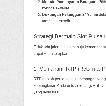
Metode Pembayaran Beragam:
Pili
metode e-wallet.
Dukungan Pelanggan 24/7:
Tim duku
tambah tersendiri.
Strategi Bermain Slot Pulsa
Tidak ada jalan pintas menuju kemenangan 
dapat Anda terapkan:
1. Memahami RTP (Return to Pl
RTP adalah persentase kemenangan yang d
kemungkinan Anda untuk menang. Pilihla
yang lebih baik.