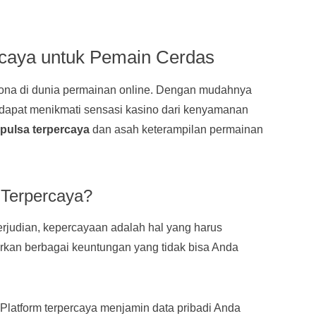
rcaya untuk Pemain Cerdas
adona di dunia permainan online. Dengan mudahnya
 dapat menikmati sensasi kasino dari kenyamanan
 pulsa terpercaya
dan asah keterampilan permainan
 Terpercaya?
erjudian, kepercayaan adalah hal yang harus
rkan berbagai keuntungan yang tidak bisa Anda
Platform terpercaya menjamin data pribadi Anda