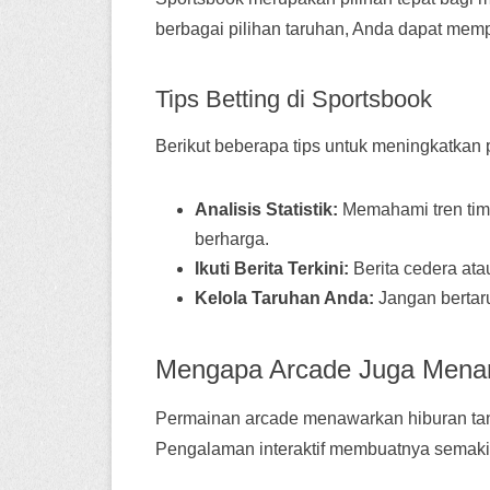
berbagai pilihan taruhan, Anda dapat mem
Tips Betting di Sportsbook
Berikut beberapa tips untuk meningkatkan
Analisis Statistik:
Memahami tren tim
berharga.
Ikuti Berita Terkini:
Berita cedera ata
Kelola Taruhan Anda:
Jangan bertar
Mengapa Arcade Juga Menarik
Permainan arcade menawarkan hiburan ta
Pengalaman interaktif membuatnya semaki