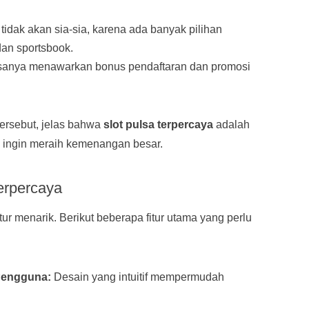
tidak akan sia-sia, karena ada banyak pilihan
dan sportsbook.
asanya menawarkan bonus pendaftaran dan promosi
ersebut, jelas bahwa
slot pulsa terpercaya
adalah
g ingin meraih kemenangan besar.
erpercaya
tur menarik. Berikut beberapa fitur utama yang perlu
Pengguna:
Desain yang intuitif mempermudah