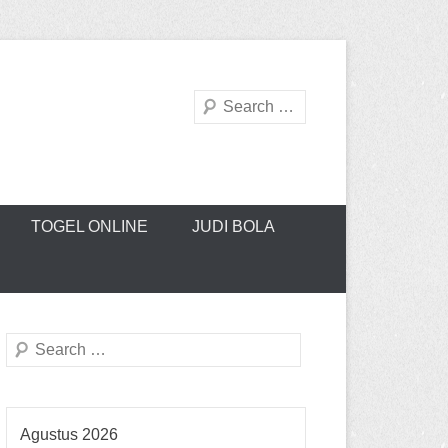
Search
TOGEL ONLINE
JUDI BOLA
Search
Agustus 2026