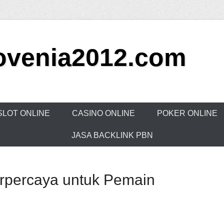
ovenia2012.com
SLOT ONLINE
CASINO ONLINE
POKER ONLINE
JASA BACKLINK PBN
erpercaya untuk Pemain