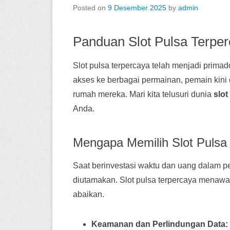
Posted on
9 Desember 2025
by
admin
Panduan Slot Pulsa Terpe
Slot pulsa terpercaya telah menjadi prim
akses ke berbagai permainan, pemain kini
rumah mereka. Mari kita telusuri dunia
slot
Anda.
Mengapa Memilih Slot Pulsa
Saat berinvestasi waktu dan uang dalam p
diutamakan. Slot pulsa terpercaya menawa
abaikan.
Keamanan dan Perlindungan Data: