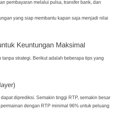
han pembayaran melalui pulsa, transfer bank, dan
ngan yang siap membantu kapan saja menjadi nilai
 untuk Keuntungan Maksimal
tanpa strategi. Berikut adalah beberapa tips yang
ayer)
apat diprediksi. Semakin tinggi RTP, semakin besar
h permainan dengan RTP minimal 96% untuk peluang