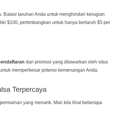
s. Batasi taruhan Anda untuk menghindari kerugian
liki $100, pertimbangkan untuk hanya bertaruh $5 per
endaftaran
dan promosi yang ditawarkan oleh situs
eal untuk memperbesar potensi kemenangan Anda.
ulsa Terpercaya
i permainan yang menarik. Mari kita lihat beberapa