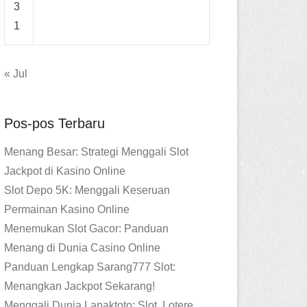
3
1
« Jul
Pos-pos Terbaru
Menang Besar: Strategi Menggali Slot
Jackpot di Kasino Online
Slot Depo 5K: Menggali Keseruan
Permainan Kasino Online
Menemukan Slot Gacor: Panduan
Menang di Dunia Casino Online
Panduan Lengkap Sarang777 Slot:
Menangkan Jackpot Sekarang!
Menggali Dunia Lapaktoto: Slot, Lotere,