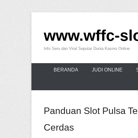
Skip
to
www.wffc-sl
content
Info Seru dan Viral Seputar Dunia Kasino Online
BERANDA
JUDI ONLINE
Panduan Slot Pulsa T
Cerdas