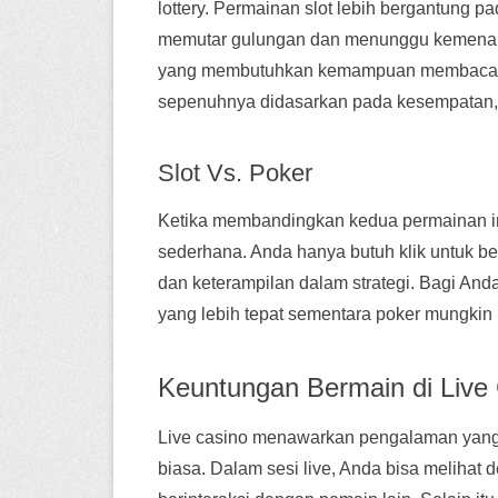
lottery. Permainan slot lebih bergantung 
memutar gulungan dan menunggu kemenangan
yang membutuhkan kemampuan membaca la
sepenuhnya didasarkan pada kesempatan, ta
Slot Vs. Poker
Ketika membandingkan kedua permainan ini
sederhana. Anda hanya butuh klik untuk 
dan keterampilan dalam strategi. Bagi An
yang lebih tepat sementara poker mungkin l
Keuntungan Bermain di Live
Live casino menawarkan pengalaman yang
biasa. Dalam sesi live, Anda bisa melihat