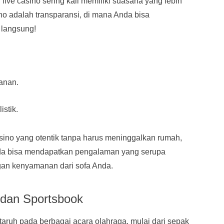
, live casino sering kali memiliki suasana yang lebih
ino adalah transparansi, di mana Anda bisa
 langsung!
anan.
stik.
ino yang otentik tanpa harus meninggalkan rumah,
Anda bisa mendapatkan pengalaman yang serupa
ngan kenyamanan dari sofa Anda.
 dan Sportsbook
aruh pada berbagai acara olahraga, mulai dari sepak