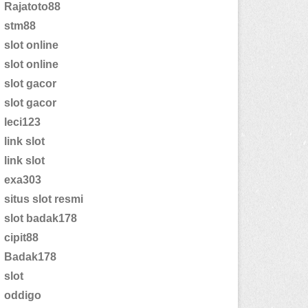
Rajatoto88
stm88
slot online
slot online
slot gacor
slot gacor
leci123
link slot
link slot
exa303
situs slot resmi
slot badak178
cipit88
Badak178
slot
oddigo