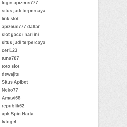
login apizeus777
situs judi terpercaya
link slot
apizeus777 daftar
slot gacor hari ini
situs judi terpercaya
ceri123
tuna787
toto slot
dewajitu
Situs Apibet
Neko77
Amavi68
republik62
apk Spin Harta
lvtogel