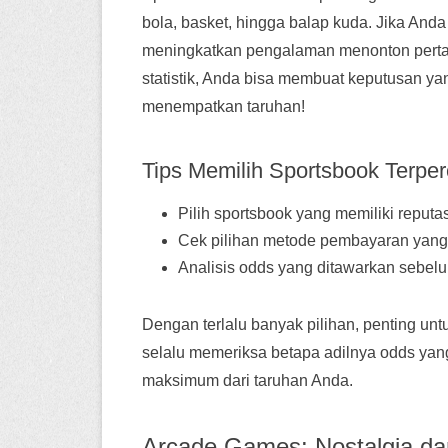
bola, basket, hingga balap kuda. Jika And
meningkatkan pengalaman menonton pertan
statistik, Anda bisa membuat keputusan y
menempatkan taruhan!
Tips Memilih Sportsbook Terpe
Pilih sportsbook yang memiliki reputas
Cek pilihan metode pembayaran yang 
Analisis odds yang ditawarkan sebelu
Dengan terlalu banyak pilihan, penting untu
selalu memeriksa betapa adilnya odds yan
maksimum dari taruhan Anda.
Arcade Games: Nostalgia d