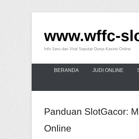
Skip
to
www.wffc-sl
content
Info Seru dan Viral Seputar Dunia Kasino Online
BERANDA
JUDI ONLINE
Panduan SlotGacor: M
Online