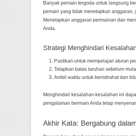
Banyak pemain tergoda untuk langsung ber
pemain yang tidak menetapkan anggaran, 
Menetapkan anggaran permainan dan meng
Anda.
Strategi Menghindari Kesalaha
Pastikan untuk mempelajari aturan pe
Tetapkan batas taruhan sebelum mula
Ambil waktu untuk beristirahat dan tid
Menghindari kesalahan-kesalahan ini dapa
pengalaman bermain Anda tetap menyena
Akhir Kata: Bergabung dala