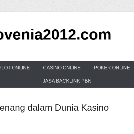
ovenia2012.com
SLOT ONLINE
CASINO ONLINE
POKER ONLINE
JASA BACKLINK PBN
enang dalam Dunia Kasino