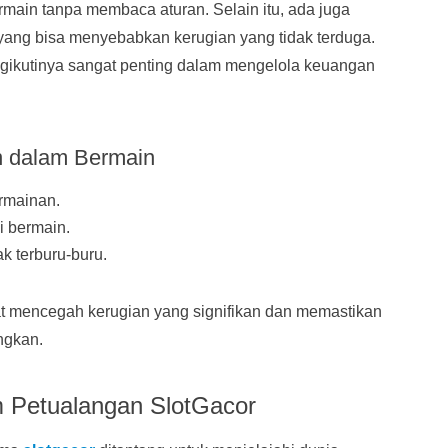
main tanpa membaca aturan. Selain itu, ada juga
yang bisa menyebabkan kerugian yang tidak terduga.
ikutinya sangat penting dalam mengelola keuangan
n dalam Bermain
rmainan.
i bermain.
ak terburu-buru.
t mencegah kerugian yang signifikan dan memastikan
ngkan.
m Petualangan SlotGacor