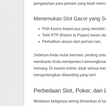
pengalaman para pemain yang telah menc
Menemukan Slot Gacor yang S
Pilih kasino terpercaya yang memiliki 
Teliti RTP (Return to Player) mesin slo
Perhatikan ulasan dari pemain lain.
Sebelum Anda mulai bermain, penting untuk 
membantu Anda memperkecil kemungkinan 
menang. Di kasino online, tidak semua mesi
menguntungkan dibanding yang lain!
Perbedaan Slot, Poker, dan L
Meskipun ketiganya sering dimainkan di ka