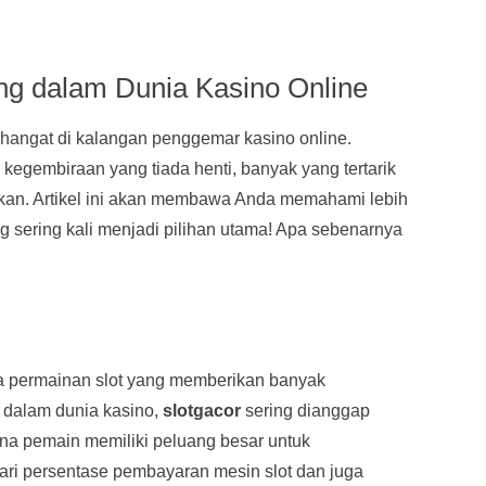
g dalam Dunia Kasino Online
n hangat di kalangan penggemar kasino online.
egembiraan yang tiada henti, banyak yang tertarik
kan. Artikel ini akan membawa Anda memahami lebih
 sering kali menjadi pilihan utama! Apa sebenarnya
da permainan slot yang memberikan banyak
 dalam dunia kasino,
slotgacor
sering dianggap
na pemain memiliki peluang besar untuk
ari persentase pembayaran mesin slot dan juga