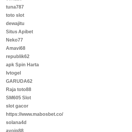
tuna787
toto slot
dewajitu
Situs Apibet
Neko77
Amavi68
republik62
apk Spin Harta
lvtogel
GARUDA62
Raja toto88
SM605 Slot
slot gacor
https://www.mabosbet.co/
solana4d
ayojp88