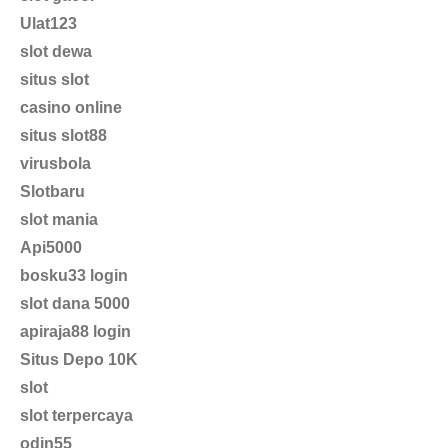
Ulat123
slot dewa
situs slot
casino online
situs slot88
virusbola
Slotbaru
slot mania
Api5000
bosku33 login
slot dana 5000
apiraja88 login
Situs Depo 10K
slot
slot terpercaya
odin55