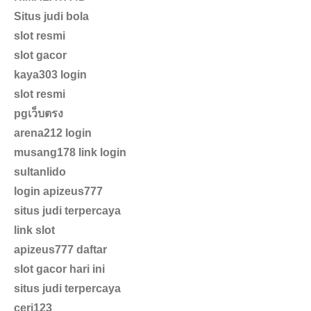
Situs judi bola
slot resmi
slot gacor
kaya303 login
slot resmi
pgเว็บตรง
arena212 login
musang178 link login
sultanlido
login apizeus777
situs judi terpercaya
link slot
apizeus777 daftar
slot gacor hari ini
situs judi terpercaya
ceri123