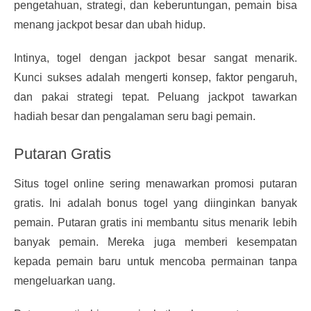
pengetahuan, strategi, dan keberuntungan, pemain bisa
menang jackpot besar dan ubah hidup.
Intinya, togel dengan jackpot besar sangat menarik.
Kunci sukses adalah mengerti konsep, faktor pengaruh,
dan pakai strategi tepat. Peluang jackpot tawarkan
hadiah besar dan pengalaman seru bagi pemain.
Putaran Gratis
Situs togel online sering menawarkan promosi putaran
gratis. Ini adalah bonus togel yang diinginkan banyak
pemain. Putaran gratis ini membantu situs menarik lebih
banyak pemain. Mereka juga memberi kesempatan
kepada pemain baru untuk mencoba permainan tanpa
mengeluarkan uang.