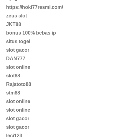
https://hoki77resmi.com/
zeus slot
JKT88
bonus 100% bebas ip
situs togel
slot gacor
DAN777
slot online
slot88
Rajatoto88
stm88
slot online
slot online
slot gacor
slot gacor
leci123