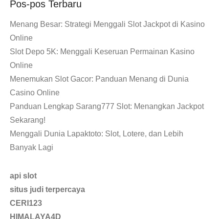
Pos-pos Terbaru
Menang Besar: Strategi Menggali Slot Jackpot di Kasino
Online
Slot Depo 5K: Menggali Keseruan Permainan Kasino
Online
Menemukan Slot Gacor: Panduan Menang di Dunia
Casino Online
Panduan Lengkap Sarang777 Slot: Menangkan Jackpot
Sekarang!
Menggali Dunia Lapaktoto: Slot, Lotere, dan Lebih
Banyak Lagi
api slot
situs judi terpercaya
CERI123
HIMALAYA4D