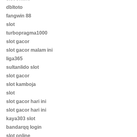
dbltoto
fangwin 88
slot
turbopragma1000
slot gacor
slot gacor malam ini
liga365
sultanlido slot
slot gacor
slot kamboja
slot
slot gacor hari ini
slot gacor hari ini
kaya303 slot
bandarqq login
slot online