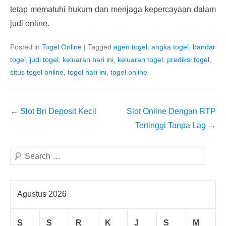
tetap mematuhi hukum dan menjaga kepercayaan dalam
judi online.
Posted in
Togel Online
|
Tagged
agen togel
,
angka togel
,
bandar
togel
,
judi togel
,
keluaran hari ini
,
keluaran togel
,
prediksi togel
,
situs togel online
,
togel hari ini
,
togel online
Post
←
Slot Bri Deposit Kecil
Slot Online Dengan RTP
navigation
Tertinggi Tanpa Lag
→
Search
Agustus 2026
S
S
R
K
J
S
M