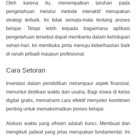
Oleh karena itu, menempatkan taruhan pada
pengetahuan melalui metode interaktif merupakan
strategi terbaik. Ini tidak semata-mata tentang proses
belajar. Tetapi lebih kepada bagaimana aplikasi
pengetahuan tersebut dapat membantu dalam kehidupan
sehari-hari. Ini membuka pintu menuju keberhasilan baik
di ranah pribadi maupun profesional.
Cara Setoran
Investasi dalam pendidikan melampaui aspek finansial,
menuntut dedikasi waktu dan usaha. Bagi siswa di kelas
digital gratis, memahami cara efektif menyetor komitmen
penting untuk memaksimalkan proses belajar.
Alokasi waktu yang efisien adalah kunci. Membuat dan
mengikuti jadwal yang jelas merupakan fundamental. Ini