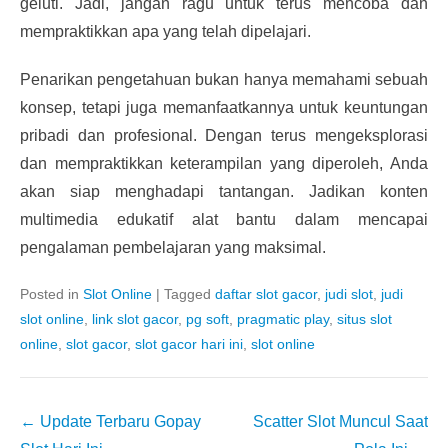
geluti. Jadi, jangan ragu untuk terus mencoba dan
mempraktikkan apa yang telah dipelajari.
Penarikan pengetahuan bukan hanya memahami sebuah
konsep, tetapi juga memanfaatkannya untuk keuntungan
pribadi dan profesional. Dengan terus mengeksplorasi
dan mempraktikkan keterampilan yang diperoleh, Anda
akan siap menghadapi tantangan. Jadikan konten
multimedia edukatif alat bantu dalam mencapai
pengalaman pembelajaran yang maksimal.
Posted in
Slot Online
|
Tagged
daftar slot gacor
,
judi slot
,
judi
slot online
,
link slot gacor
,
pg soft
,
pragmatic play
,
situs slot
online
,
slot gacor
,
slot gacor hari ini
,
slot online
Post
←
Update Terbaru Gopay
Scatter Slot Muncul Saat