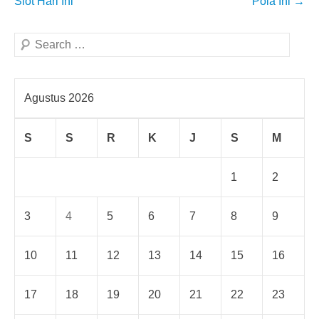
navigation
Slot Hari Ini
Pola Ini
→
Search
Agustus 2026
S
S
R
K
J
S
M
1
2
3
4
5
6
7
8
9
10
11
12
13
14
15
16
17
18
19
20
21
22
23