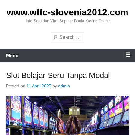
Skip
www.wffc-slovenia2012.com
to
content
Info Seru dan Viral Seputar Dunia Kasino Online
Search
Menu
Slot Belajar Seru Tanpa Modal
Posted on
11 April 2025
by
admin