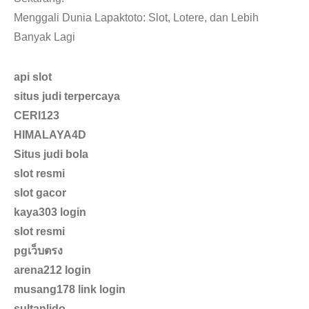
Menggali Dunia Lapaktoto: Slot, Lotere, dan Lebih
Banyak Lagi
api slot
situs judi terpercaya
CERI123
HIMALAYA4D
Situs judi bola
slot resmi
slot gacor
kaya303 login
slot resmi
pgเว็บตรง
arena212 login
musang178 link login
sultanlido