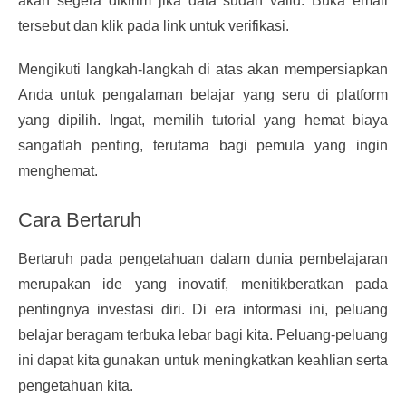
akan segera dikirim jika data sudah valid. Buka email
tersebut dan klik pada link untuk verifikasi.
Mengikuti langkah-langkah di atas akan mempersiapkan
Anda untuk pengalaman belajar yang seru di platform
yang dipilih. Ingat, memilih tutorial yang hemat biaya
sangatlah penting, terutama bagi pemula yang ingin
menghemat.
Cara Bertaruh
Bertaruh pada pengetahuan dalam dunia pembelajaran
merupakan ide yang inovatif, menitikberatkan pada
pentingnya investasi diri. Di era informasi ini, peluang
belajar beragam terbuka lebar bagi kita. Peluang-peluang
ini dapat kita gunakan untuk meningkatkan keahlian serta
pengetahuan kita.