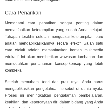
Cara Penarikan
Memahami cara penarikan sangat penting dalam
memanfaatkan keterampilan yang sudah Anda pelajari.
Tahapan terakhir setelah menguasai keterampilan baru
adalah mengaplikasikannya secara efektif. Salah satu
cara efektif adalah memanfaatkan konten multimedia
edukatif. Ini akan memberikan wawasan tambahan dan
memudahkan pemahaman konsep-konsep yang lebih
kompleks.
Setelah memahami teori dan praktiknya, Anda harus
mengaplikasikan pengetahuan tersebut di dunia nyata.
Proses ini meningkatkan pengalaman pembelajaran,
keahlian, dan kepercayaan diri dalam bidang yang Anda