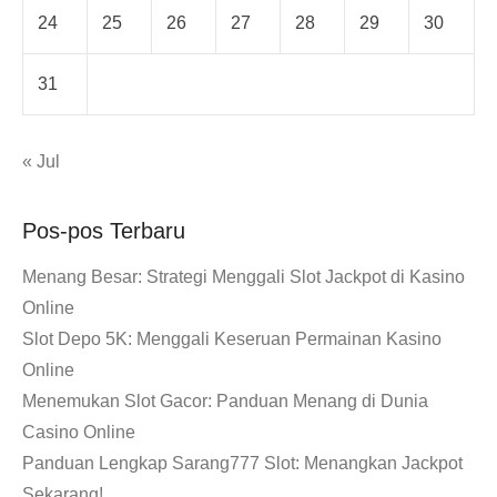
24
25
26
27
28
29
30
31
« Jul
Pos-pos Terbaru
Menang Besar: Strategi Menggali Slot Jackpot di Kasino
Online
Slot Depo 5K: Menggali Keseruan Permainan Kasino
Online
Menemukan Slot Gacor: Panduan Menang di Dunia
Casino Online
Panduan Lengkap Sarang777 Slot: Menangkan Jackpot
Sekarang!