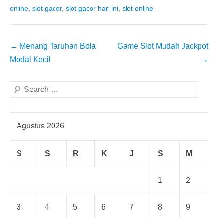
online
,
slot gacor
,
slot gacor hari ini
,
slot online
Post
←
Menang Taruhan Bola
Game Slot Mudah Jackpot
navigation
Modal Kecil
→
Search
Agustus 2026
S
S
R
K
J
S
M
1
2
3
4
5
6
7
8
9