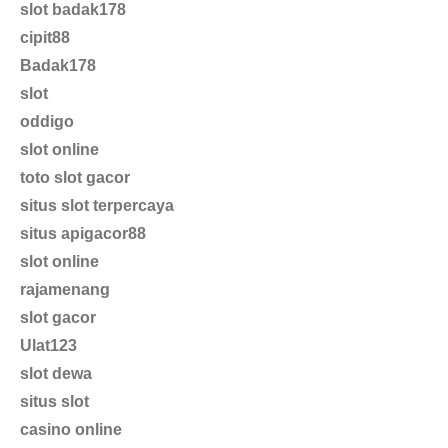
slot badak178
cipit88
Badak178
slot
oddigo
slot online
toto slot gacor
situs slot terpercaya
situs apigacor88
slot online
rajamenang
slot gacor
Ulat123
slot dewa
situs slot
casino online