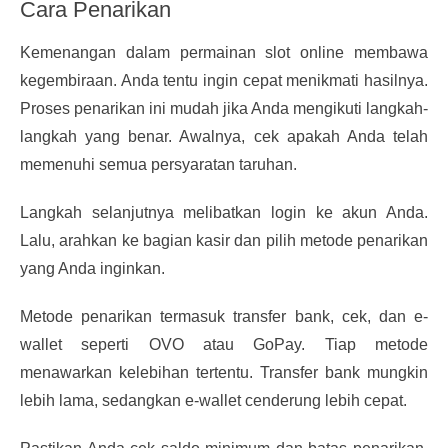
Cara Penarikan
Kemenangan dalam permainan slot online membawa
kegembiraan. Anda tentu ingin cepat menikmati hasilnya.
Proses penarikan ini mudah jika Anda mengikuti langkah-
langkah yang benar. Awalnya, cek apakah Anda telah
memenuhi semua persyaratan taruhan.
Langkah selanjutnya melibatkan login ke akun Anda.
Lalu, arahkan ke bagian kasir dan pilih metode penarikan
yang Anda inginkan.
Metode penarikan termasuk transfer bank, cek, dan e-
wallet seperti OVO atau GoPay. Tiap metode
menawarkan kelebihan tertentu. Transfer bank mungkin
lebih lama, sedangkan e-wallet cenderung lebih cepat.