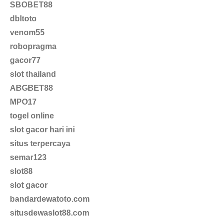
SBOBET88
dbltoto
venom55
robopragma
gacor77
slot thailand
ABGBET88
MPO17
togel online
slot gacor hari ini
situs terpercaya
semar123
slot88
slot gacor
bandardewatoto.com
situsdewaslot88.com