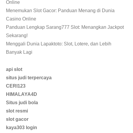
Online
Menemukan Slot Gacor: Panduan Menang di Dunia
Casino Online
Panduan Lengkap Sarang777 Slot: Menangkan Jackpot
Sekarang!
Menggali Dunia Lapaktoto: Slot, Lotere, dan Lebih
Banyak Lagi
api slot
situs judi terpercaya
CERI123
HIMALAYA4D
Situs judi bola
slot resmi
slot gacor
kaya303 login