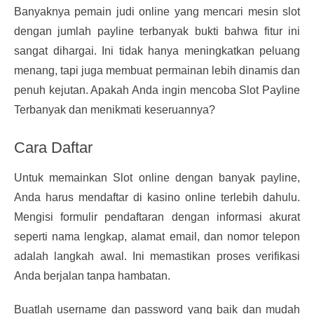
Banyaknya pemain judi online yang mencari mesin slot
dengan jumlah payline terbanyak bukti bahwa fitur ini
sangat dihargai. Ini tidak hanya meningkatkan peluang
menang, tapi juga membuat permainan lebih dinamis dan
penuh kejutan. Apakah Anda ingin mencoba Slot Payline
Terbanyak dan menikmati keseruannya?
Cara Daftar
Untuk memainkan Slot online dengan banyak payline,
Anda harus mendaftar di kasino online terlebih dahulu.
Mengisi formulir pendaftaran dengan informasi akurat
seperti nama lengkap, alamat email, dan nomor telepon
adalah langkah awal. Ini memastikan proses verifikasi
Anda berjalan tanpa hambatan.
Buatlah username dan password yang baik dan mudah