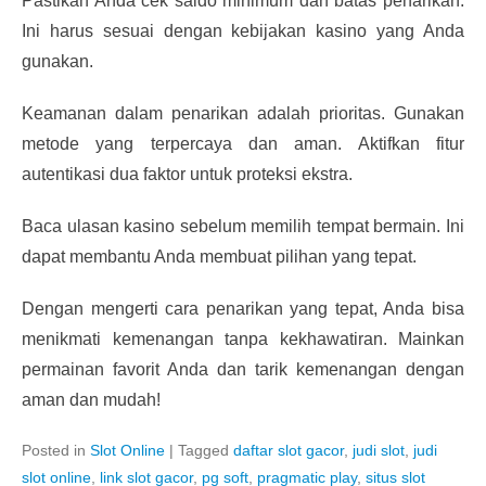
Pastikan Anda cek saldo minimum dan batas penarikan.
Ini harus sesuai dengan kebijakan kasino yang Anda
gunakan.
Keamanan dalam penarikan adalah prioritas. Gunakan
metode yang terpercaya dan aman. Aktifkan fitur
autentikasi dua faktor untuk proteksi ekstra.
Baca ulasan kasino sebelum memilih tempat bermain. Ini
dapat membantu Anda membuat pilihan yang tepat.
Dengan mengerti cara penarikan yang tepat, Anda bisa
menikmati kemenangan tanpa kekhawatiran. Mainkan
permainan favorit Anda dan tarik kemenangan dengan
aman dan mudah!
Posted in
Slot Online
|
Tagged
daftar slot gacor
,
judi slot
,
judi
slot online
,
link slot gacor
,
pg soft
,
pragmatic play
,
situs slot