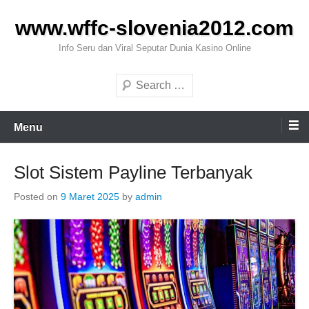
Skip
www.wffc-slovenia2012.com
to
content
Info Seru dan Viral Seputar Dunia Kasino Online
Search
Menu
Slot Sistem Payline Terbanyak
Posted on
9 Maret 2025
by
admin