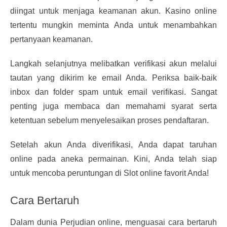
diingat untuk menjaga keamanan akun. Kasino online
tertentu mungkin meminta Anda untuk menambahkan
pertanyaan keamanan.
Langkah selanjutnya melibatkan verifikasi akun melalui
tautan yang dikirim ke email Anda. Periksa baik-baik
inbox dan folder spam untuk email verifikasi. Sangat
penting juga membaca dan memahami syarat serta
ketentuan sebelum menyelesaikan proses pendaftaran.
Setelah akun Anda diverifikasi, Anda dapat taruhan
online pada aneka permainan. Kini, Anda telah siap
untuk mencoba peruntungan di Slot online favorit Anda!
Cara Bertaruh
Dalam dunia Perjudian online, menguasai cara bertaruh