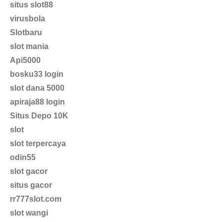
situs slot88
virusbola
Slotbaru
slot mania
Api5000
bosku33 login
slot dana 5000
apiraja88 login
Situs Depo 10K
slot
slot terpercaya
odin55
slot gacor
situs gacor
rr777slot.com
slot wangi