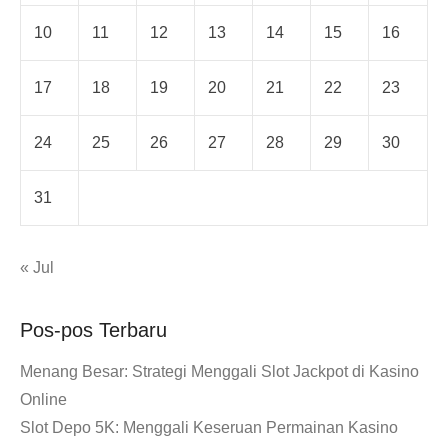
10
11
12
13
14
15
16
17
18
19
20
21
22
23
24
25
26
27
28
29
30
31
« Jul
Pos-pos Terbaru
Menang Besar: Strategi Menggali Slot Jackpot di Kasino
Online
Slot Depo 5K: Menggali Keseruan Permainan Kasino