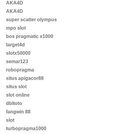
AKA4D
AKA4D
super scatter olympus
mpo slot
bos pragmatic x1000
target4d
slotx50000
semar123
robopragma
situs apigacor88
situs slot
slot online
dbltoto
fangwin 88
slot
turbopragma1000