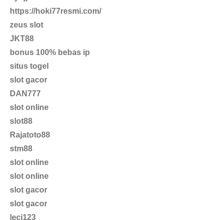
https://hoki77resmi.com/
zeus slot
JKT88
bonus 100% bebas ip
situs togel
slot gacor
DAN777
slot online
slot88
Rajatoto88
stm88
slot online
slot online
slot gacor
slot gacor
leci123