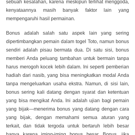
sebuah kesalahan, karena meskipun terlihat menggoda,
kenyataannya masih banyak faktor lain yang
mempengaruhi hasil permainan.
Bonus adalah salah satu aspek lain yang sering
dipertimbangkan pemain dalam togel Toto, namun bonus
sendiri adalah pisau bermata dua. Di satu sisi, bonus
memberi Anda peluang tambahan untuk bermain tanpa
harus merogoh kocek lebih dalam. Ini seperti pemberian
hadiah dari nasib, yang bisa meningkatkan modal Anda
tanpa mengeluarkan usaha ekstra. Namun, di sisi lain,
bonus sering kali datang dengan syarat dan ketentuan
yang bisa mengikat Anda. Ini adalah ujian bagi pemain
yang bijak—menerima bonus yang datang dengan cara
yang bijak, dengan memahami semua aturan yang
terkait, dan tidak tergoda untuk bertaruh lebih besar
hanya karena iming-iming bonus besar. Bonus, jika