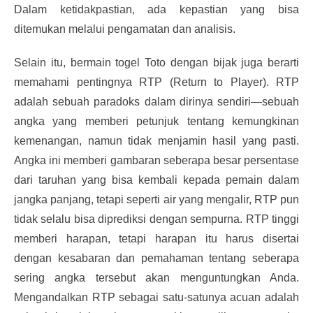
Dalam ketidakpastian, ada kepastian yang bisa
ditemukan melalui pengamatan dan analisis.
Selain itu, bermain togel Toto dengan bijak juga berarti
memahami pentingnya RTP (Return to Player). RTP
adalah sebuah paradoks dalam dirinya sendiri—sebuah
angka yang memberi petunjuk tentang kemungkinan
kemenangan, namun tidak menjamin hasil yang pasti.
Angka ini memberi gambaran seberapa besar persentase
dari taruhan yang bisa kembali kepada pemain dalam
jangka panjang, tetapi seperti air yang mengalir, RTP pun
tidak selalu bisa diprediksi dengan sempurna. RTP tinggi
memberi harapan, tetapi harapan itu harus disertai
dengan kesabaran dan pemahaman tentang seberapa
sering angka tersebut akan menguntungkan Anda.
Mengandalkan RTP sebagai satu-satunya acuan adalah