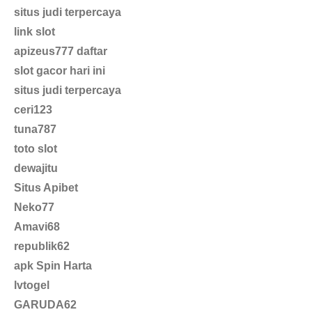
situs judi terpercaya
link slot
apizeus777 daftar
slot gacor hari ini
situs judi terpercaya
ceri123
tuna787
toto slot
dewajitu
Situs Apibet
Neko77
Amavi68
republik62
apk Spin Harta
lvtogel
GARUDA62