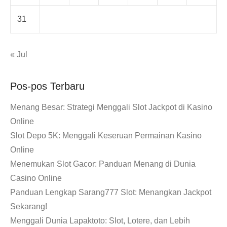
31
« Jul
Pos-pos Terbaru
Menang Besar: Strategi Menggali Slot Jackpot di Kasino
Online
Slot Depo 5K: Menggali Keseruan Permainan Kasino
Online
Menemukan Slot Gacor: Panduan Menang di Dunia
Casino Online
Panduan Lengkap Sarang777 Slot: Menangkan Jackpot
Sekarang!
Menggali Dunia Lapaktoto: Slot, Lotere, dan Lebih