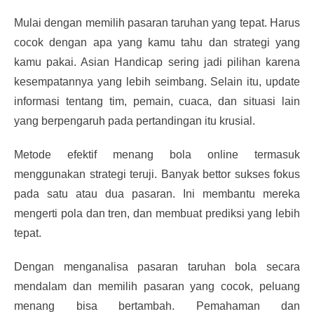
Mulai dengan memilih pasaran taruhan yang tepat. Harus
cocok dengan apa yang kamu tahu dan strategi yang
kamu pakai. Asian Handicap sering jadi pilihan karena
kesempatannya yang lebih seimbang. Selain itu, update
informasi tentang tim, pemain, cuaca, dan situasi lain
yang berpengaruh pada pertandingan itu krusial.
Metode efektif menang bola online termasuk
menggunakan strategi teruji. Banyak bettor sukses fokus
pada satu atau dua pasaran. Ini membantu mereka
mengerti pola dan tren, dan membuat prediksi yang lebih
tepat.
Dengan menganalisa pasaran taruhan bola secara
mendalam dan memilih pasaran yang cocok, peluang
menang bisa bertambah. Pemahaman dan