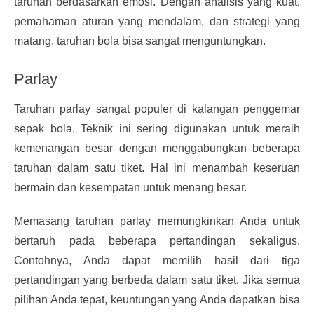
taruhan berdasarkan emosi. Dengan analisis yang kuat,
pemahaman aturan yang mendalam, dan strategi yang
matang, taruhan bola bisa sangat menguntungkan.
Parlay
Taruhan parlay sangat populer di kalangan penggemar
sepak bola. Teknik ini sering digunakan untuk meraih
kemenangan besar dengan menggabungkan beberapa
taruhan dalam satu tiket. Hal ini menambah keseruan
bermain dan kesempatan untuk menang besar.
Memasang taruhan parlay memungkinkan Anda untuk
bertaruh pada beberapa pertandingan sekaligus.
Contohnya, Anda dapat memilih hasil dari tiga
pertandingan yang berbeda dalam satu tiket. Jika semua
pilihan Anda tepat, keuntungan yang Anda dapatkan bisa