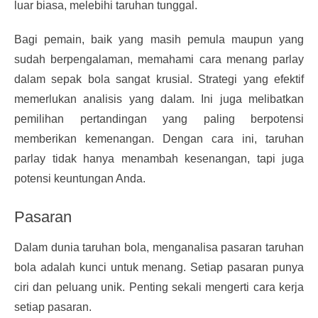
luar biasa, melebihi taruhan tunggal.
Bagi pemain, baik yang masih pemula maupun yang
sudah berpengalaman, memahami cara menang parlay
dalam sepak bola sangat krusial. Strategi yang efektif
memerlukan analisis yang dalam. Ini juga melibatkan
pemilihan pertandingan yang paling berpotensi
memberikan kemenangan. Dengan cara ini, taruhan
parlay tidak hanya menambah kesenangan, tapi juga
potensi keuntungan Anda.
Pasaran
Dalam dunia taruhan bola, menganalisa pasaran taruhan
bola adalah kunci untuk menang. Setiap pasaran punya
ciri dan peluang unik. Penting sekali mengerti cara kerja
setiap pasaran.