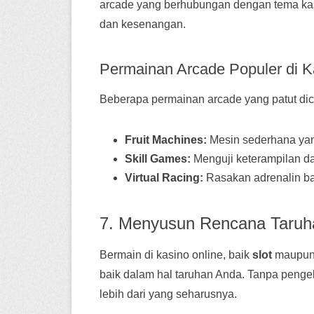
arcade yang berhubungan dengan tema kas
dan kesenangan.
Permainan Arcade Populer di K
Beberapa permainan arcade yang patut dic
Fruit Machines:
Mesin sederhana yang
Skill Games:
Menguji keterampilan da
Virtual Racing:
Rasakan adrenalin b
7. Menyusun Rencana Taruh
Bermain di kasino online, baik
slot
maupun 
baik dalam hal taruhan Anda. Tanpa pengel
lebih dari yang seharusnya.