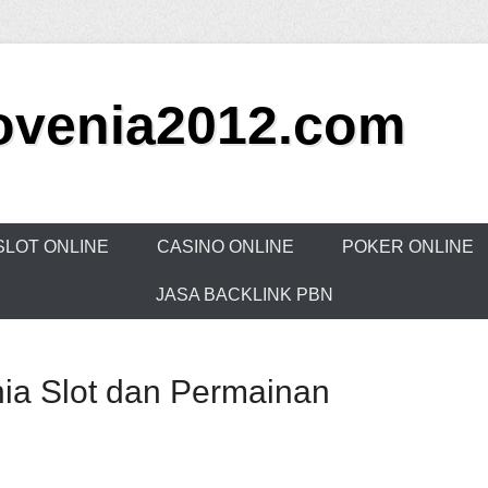
ovenia2012.com
SLOT ONLINE
CASINO ONLINE
POKER ONLINE
JASA BACKLINK PBN
a Slot dan Permainan