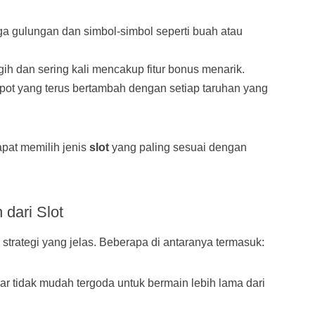
ga gulungan dan simbol-simbol seperti buah atau
gih dan sering kali mencakup fitur bonus menarik.
ot yang terus bertambah dengan setiap taruhan yang
pat memilih jenis
slot
yang paling sesuai dengan
dari Slot
i strategi yang jelas. Beberapa di antaranya termasuk:
r tidak mudah tergoda untuk bermain lebih lama dari