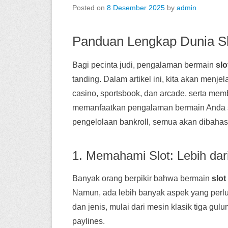
Posted on
8 Desember 2025
by
admin
Panduan Lengkap Dunia Sl
Bagi pecinta judi, pengalaman bermain
slo
tanding. Dalam artikel ini, kita akan menjel
casino, sportsbook, dan arcade, serta m
memanfaatkan pengalaman bermain Anda se
pengelolaan bankroll, semua akan dibahas
1. Memahami Slot: Lebih dar
Banyak orang berpikir bahwa bermain
slot
Namun, ada lebih banyak aspek yang perlu
dan jenis, mulai dari mesin klasik tiga gu
paylines.