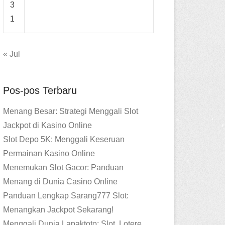
3
1
« Jul
Pos-pos Terbaru
Menang Besar: Strategi Menggali Slot
Jackpot di Kasino Online
Slot Depo 5K: Menggali Keseruan
Permainan Kasino Online
Menemukan Slot Gacor: Panduan
Menang di Dunia Casino Online
Panduan Lengkap Sarang777 Slot:
Menangkan Jackpot Sekarang!
Menggali Dunia Lapaktoto: Slot, Lotere,