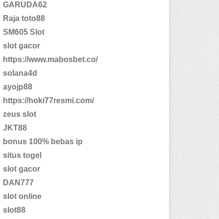
GARUDA62
Raja toto88
SM605 Slot
slot gacor
https://www.mabosbet.co/
solana4d
ayojp88
https://hoki77resmi.com/
zeus slot
JKT88
bonus 100% bebas ip
situs togel
slot gacor
DAN777
slot online
slot88