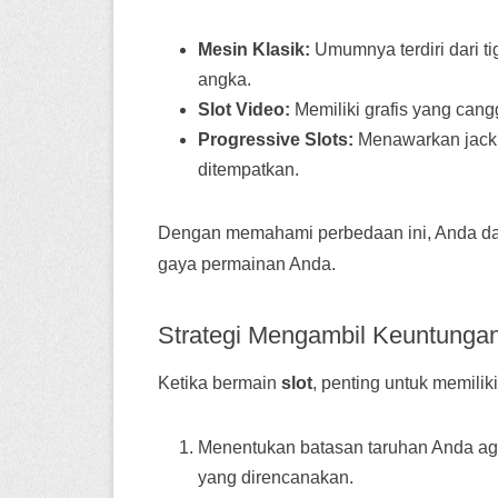
Mesin Klasik:
Umumnya terdiri dari ti
angka.
Slot Video:
Memiliki grafis yang cang
Progressive Slots:
Menawarkan jackp
ditempatkan.
Dengan memahami perbedaan ini, Anda da
gaya permainan Anda.
Strategi Mengambil Keuntungan 
Ketika bermain
slot
, penting untuk memilik
Menentukan batasan taruhan Anda aga
yang direncanakan.