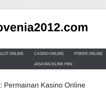
ovenia2012.com
SLOT ONLINE
CASINO ONLINE
POKER ONLINE
JASA BACKLINK PBN
: Permainan Kasino Online