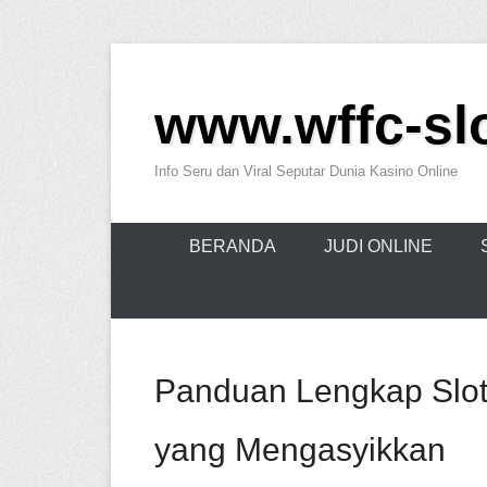
Skip
to
www.wffc-sl
content
Info Seru dan Viral Seputar Dunia Kasino Online
BERANDA
JUDI ONLINE
Panduan Lengkap Slot
yang Mengasyikkan