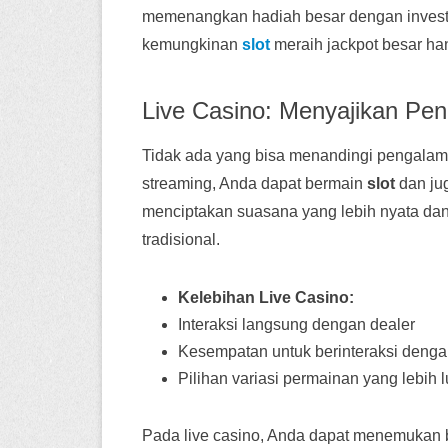
memenangkan hadiah besar dengan investa
kemungkinan
slot
meraih jackpot besar ha
Live Casino: Menyajikan Pe
Tidak ada yang bisa menandingi pengalam
streaming, Anda dapat bermain
slot
dan jug
menciptakan suasana yang lebih nyata d
tradisional.
Kelebihan Live Casino:
Interaksi langsung dengan dealer
Kesempatan untuk berinteraksi denga
Pilihan variasi permainan yang lebih 
Pada live casino, Anda dapat menemukan be