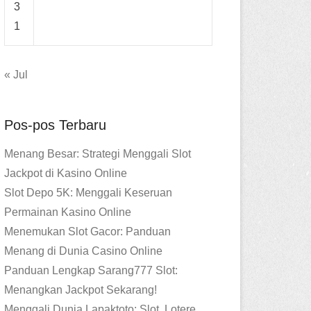
3
1
« Jul
Pos-pos Terbaru
Menang Besar: Strategi Menggali Slot
Jackpot di Kasino Online
Slot Depo 5K: Menggali Keseruan
Permainan Kasino Online
Menemukan Slot Gacor: Panduan
Menang di Dunia Casino Online
Panduan Lengkap Sarang777 Slot:
Menangkan Jackpot Sekarang!
Menggali Dunia Lapaktoto: Slot, Lotere,