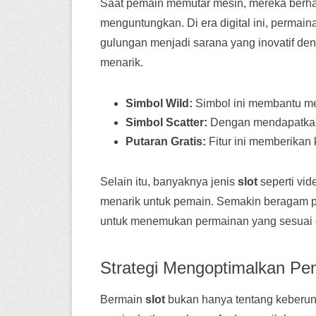
Saat pemain memutar mesin, mereka berha
menguntungkan. Di era digital ini, permai
gulungan menjadi sarana yang inovatif de
menarik.
Simbol Wild:
Simbol ini membantu m
Simbol Scatter:
Dengan mendapatkan s
Putaran Gratis:
Fitur ini memberikan
Selain itu, banyaknya jenis
slot
seperti vid
menarik untuk pemain. Semakin beragam p
untuk menemukan permainan yang sesuai 
Strategi Mengoptimalkan Pe
Bermain
slot
bukan hanya tentang keberunt