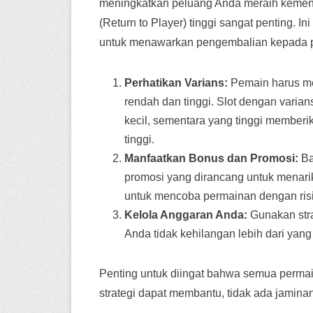
meningkatkan peluang Anda meraih kemen
(Return to Player) tinggi sangat penting.
untuk menawarkan pengembalian kepada p
Perhatikan Varians:
Pemain harus me
rendah dan tinggi. Slot dengan vari
kecil, sementara yang tinggi memberi
tinggi.
Manfaatkan Bonus dan Promosi:
Ba
promosi yang dirancang untuk menari
untuk mencoba permainan dengan risi
Kelola Anggaran Anda:
Gunakan stra
Anda tidak kehilangan lebih dari yan
Penting untuk diingat bahwa semua perm
strategi dapat membantu, tidak ada jamin