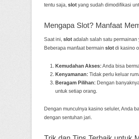
tentu saja,
slot
yang sudah dimodifikasi un
Mengapa Slot? Manfaat Mema
Saat ini,
slot
adalah salah satu permainan 
Beberapa manfaat bermain
slot
di kasino o
Kemudahan Akses:
Anda bisa berma
Kenyamanan:
Tidak perlu keluar ru
Beragam Pilihan:
Dengan banyaknya e
untuk setiap orang.
Dengan munculnya kasino seluler, Anda 
dengan sentuhan jari.
Trik dan Tips Terbaik untuk 