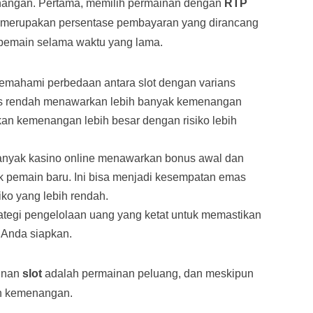
angan. Pertama, memilih permainan dengan
RTP
 Ini merupakan persentase pembayaran yang dirancang
emain selama waktu yang lama.
mahami perbedaan antara slot dengan varians
ans rendah menawarkan lebih banyak kemenangan
kan kemenangan lebih besar dengan risiko lebih
nyak kasino online menawarkan bonus awal dan
k pemain baru. Ini bisa menjadi kesempatan emas
ko yang lebih rendah.
tegi pengelolaan uang yang ketat untuk memastikan
g Anda siapkan.
ainan
slot
adalah permainan peluang, dan meskipun
an kemenangan.